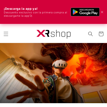
¡Descarga la app ya!
✕
Descuento exclusivo con la primera compra al
descargarte la app🚀
🌍 ¡Enviamos a todo el mundo! 🚀📦
ectamente al contenido
Carrito