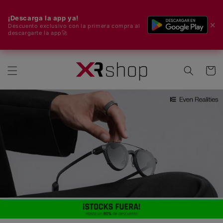
¡Descarga la app ya!
✕
Descuento exclusivo con la primera compra al
descargarte la app🚀
🌍 ¡Enviamos a todo el mundo! 🚀📦
ectamente al contenido
Carrito