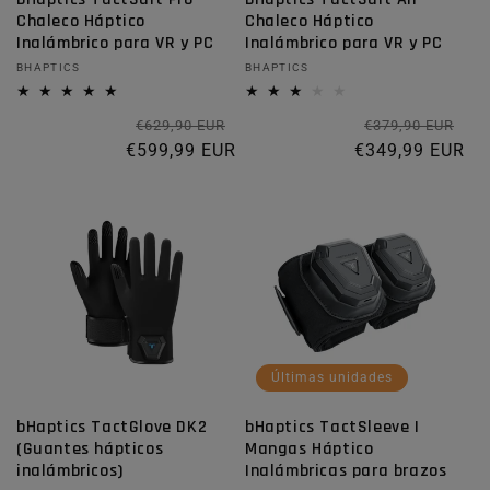
Chaleco Háptico
Chaleco Háptico
Inalámbrico para VR y PC
Inalámbrico para VR y PC
Proveedor:
BHAPTICS
Proveedor:
BHAPTICS
Precio habitual
Precio de oferta
Pr
Pre
€629,90 EUR
€379,90 EUR
€599,99 EUR
€349,99 EUR
Últimas unidades
bHaptics TactGlove DK2
bHaptics TactSleeve |
(Guantes hápticos
Mangas Háptico
inalámbricos)
Inalámbricas para brazos