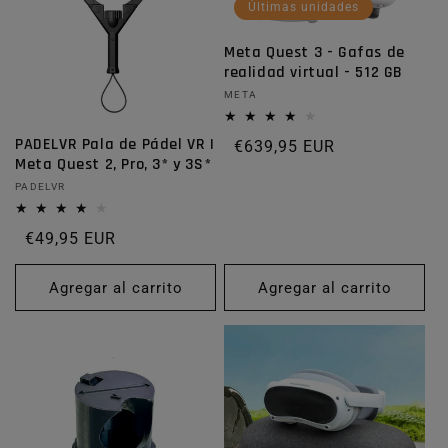
Últimas unidades
Meta Quest 3 - Gafas de
realidad virtual - 512 GB
Proveedor:
META
PADELVR Pala de Pádel VR |
Precio habitual
€639,95 EUR
Meta Quest 2, Pro, 3* y 3S*
Proveedor:
PADELVR
Precio habitual
€49,95 EUR
Agregar al carrito
Agregar al carrito