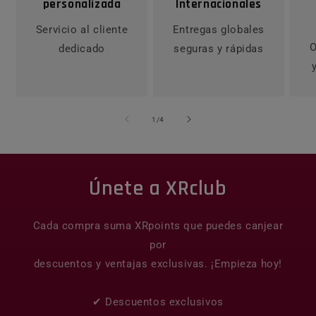
personalizada
Internacionales
Servicio al cliente
Entregas globales
O
dedicado
seguras y rápidas
1
/
de
4
Únete a XRclub
Cada compra suma XRpoints que puedes canjear
por
descuentos y ventajas exclusivas. ¡Empieza hoy!
✔ Descuentos exclusivos