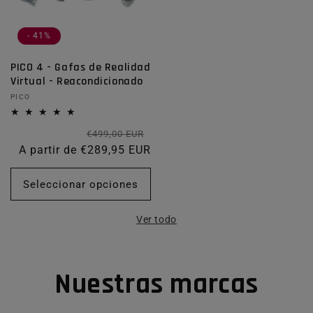
- 41%
PICO 4 - Gafas de Realidad
Virtual - Reacondicionado
Proveedor:
PICO
Precio habitual
Precio de oferta
€499,00 EUR
A partir de €289,95 EUR
Seleccionar opciones
Ver todo
Nuestras marcas