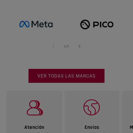
1
/
de
7
VER TODAS LAS MARCAS
Atención
Envíos
M