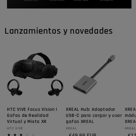
Lanzamientos y novedades
HTC VIVE Focus Vision |
XREAL Hub: Adaptador
XREA
Gafas de Realidad
USB-C para cargar y usar
módu
Virtual y Mixta XR
gafas XREAL
XREA
Proveedor:
HTC VIVE
Proveedor:
XREAL
Prov
XREAL
Precio habitual
€49,99 EUR
Prec
€1