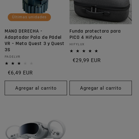
Últimas unidades
MANO DERECHA -
Funda protectora para
Adaptador Pala de Pádel
PICO 4 Hifylux
VR – Meta Quest 3 y Quest
Proveedor:
HIFYLUX
3S
Proveedor:
PADELVR
Precio habitual
€29,99 EUR
Precio habitual
€6,49 EUR
Agregar al carrito
Agregar al carrito