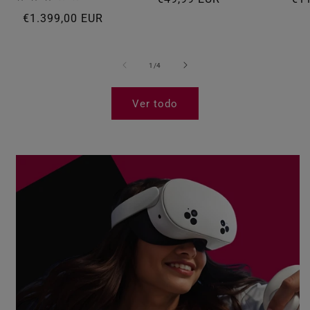
Precio habitual
€1.399,00 EUR
1
/
de
4
Ver todo