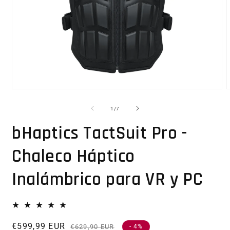
Abrir elemento multimedia 1 en una ventana modal
1
/
de
7
bHaptics TactSuit Pro -
Chaleco Háptico
Inalámbrico para VR y PC
€599,99 EUR
Precio habitual
Precio de oferta
€629,90 EUR
- 4%