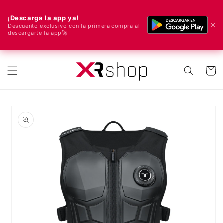
¡Descarga la app ya!
✕
Descuento exclusivo con la primera compra al
descargarte la app🚀
🌍 ¡Enviamos a todo el mundo! 🚀📦
ectamente al contenido
Carrito
e a la información del producto