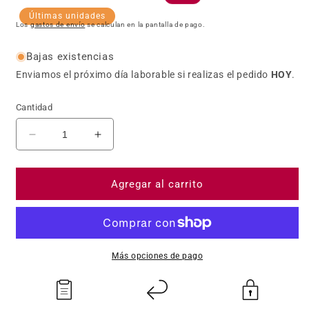
Últimas unidades
Los
gastos de envío
se calculan en la pantalla de pago.
Bajas existencias
Enviamos el próximo día laborable si realizas el pedido
HOY
.
Cantidad
Reducir cantidad para bHaptics TactSuit Pro - Ch
Aumentar cantidad para bHaptics Tact
Agregar al carrito
Más opciones de pago