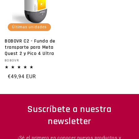
Últimas unidades
BOBOVR C2 - Funda de
transporte para Meta
Quest 2 y Pico 4 Ultra
Proveedor:
BOBOVR
Precio habitual
€49,94 EUR
Suscríbete a nuestra
newsletter
¡Sé el primero en conocer nuevos productos y