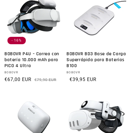
- 16%
BOBOVR P4U – Correa con
BOBOVR BD3 Base de Carga
batería 10.000 mAh para
Superrápida para Baterías
PICO 4 Ultra
B100
Proveedor:
BOBOVR
Proveedor:
BOBOVR
€67,00 EUR
Precio habitual
Precio de oferta
Precio habitual
€39,95 EUR
€79,90 EUR