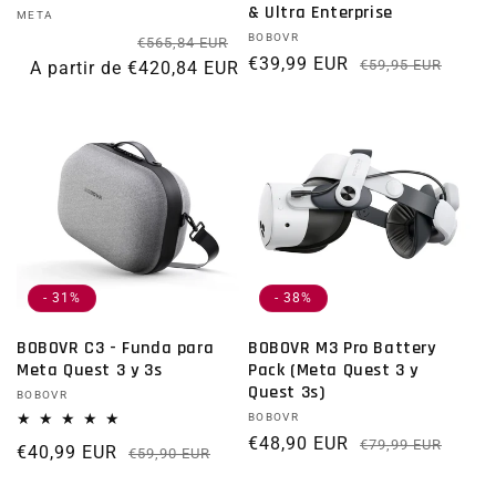
& Ultra Enterprise
Proveedor:
META
Precio habitual
Precio de oferta
Proveedor:
BOBOVR
€565,84 EUR
€39,99 EUR
Prec
Preci
€59,95 EUR
A partir de €420,84 EUR
- 31%
- 38%
BOBOVR C3 - Funda para
BOBOVR M3 Pro Battery
Meta Quest 3 y 3s
Pack (Meta Quest 3 y
Quest 3s)
Proveedor:
BOBOVR
Proveedor:
BOBOVR
€48,90 EUR
Prec
Preci
€79,99 EUR
€40,99 EUR
Precio habitual
Precio de oferta
€59,90 EUR