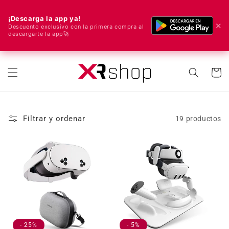
¡Descarga la app ya!
✕
Descuento exclusivo con la primera compra al
descargarte la app🚀
🌍 ¡Enviamos a todo el mundo! 🚀📦
ectamente al contenido
Carrito
Filtrar y ordenar
19 productos
- 25%
- 5%