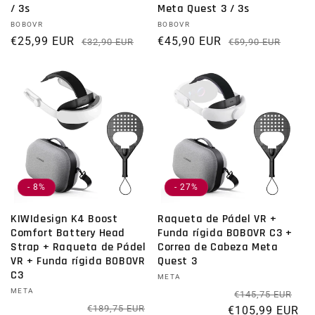
/ 3s
Meta Quest 3 / 3s
Proveedor:
BOBOVR
Proveedor:
BOBOVR
€25,99 EUR
Precio habitual
Precio de oferta
€45,90 EUR
Prec
Preci
€32,90 EUR
€59,90 EUR
- 8%
- 27%
KIWIdesign K4 Boost
Raqueta de Pádel VR +
Comfort Battery Head
Funda rígida BOBOVR C3 +
Strap + Raqueta de Pádel
Correa de Cabeza Meta
VR + Funda rígida BOBOVR
Quest 3
C3
Proveedor:
META
Proveedor:
META
Pr
Pre
€145,75 EUR
Precio habitual
Precio de oferta
€189,75 EUR
€105,99 EUR