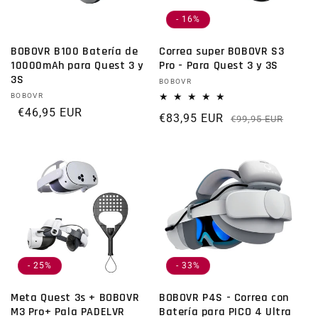
- 16%
BOBOVR B100 Batería de
Correa super BOBOVR S3
10000mAh para Quest 3 y
Pro - Para Quest 3 y 3S
3S
Proveedor:
BOBOVR
Proveedor:
BOBOVR
Precio habitual
€46,95 EUR
€83,95 EUR
Prec
Preci
€99,95 EUR
- 25%
- 33%
Meta Quest 3s + BOBOVR
BOBOVR P4S - Correa con
M3 Pro+ Pala PADELVR
Batería para PICO 4 Ultra