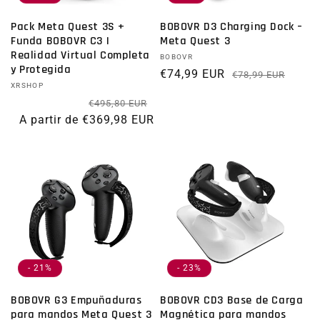
Pack Meta Quest 3S +
BOBOVR D3 Charging Dock –
Funda BOBOVR C3 |
Meta Quest 3
Realidad Virtual Completa
Proveedor:
BOBOVR
y Protegida
€74,99 EUR
Prec
Preci
€78,99 EUR
Proveedor:
XRSHOP
Precio habitual
Precio de oferta
€495,80 EUR
A partir de €369,98 EUR
- 21%
- 23%
BOBOVR G3 Empuñaduras
BOBOVR CD3 Base de Carga
para mandos Meta Quest 3
Magnética para mandos