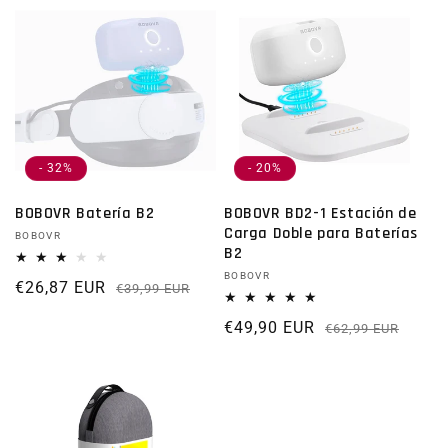
- 32%
- 20%
BOBOVR Batería B2
BOBOVR BD2-1 Estación de
Carga Doble para Baterías
Proveedor:
BOBOVR
B2
Proveedor:
BOBOVR
€26,87 EUR
Precio habitual
Precio de oferta
€39,99 EUR
€49,90 EUR
Prec
Preci
€62,99 EUR