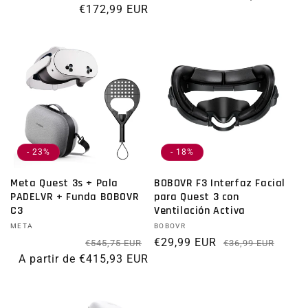
€172,99 EUR
- 23%
- 18%
Meta Quest 3s + Pala
BOBOVR F3 Interfaz Facial
PADELVR + Funda BOBOVR
para Quest 3 con
C3
Ventilación Activa
Proveedor:
META
Proveedor:
BOBOVR
Precio habitual
Precio de oferta
€29,99 EUR
Prec
Preci
€545,75 EUR
€36,99 EUR
A partir de €415,93 EUR