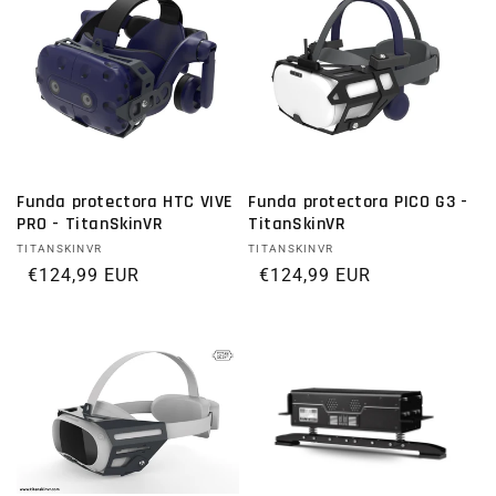
Funda protectora HTC VIVE
Funda protectora PICO G3 -
PRO - TitanSkinVR
TitanSkinVR
Proveedor:
TITANSKINVR
Proveedor:
TITANSKINVR
Precio habitual
€124,99 EUR
Precio habitual
€124,99 EUR