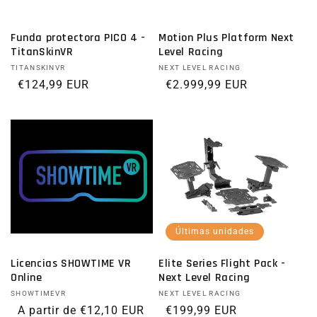
Funda protectora PICO 4 -
Motion Plus Platform Next
TitanSkinVR
Level Racing
Proveedor:
TITANSKINVR
Proveedor:
NEXT LEVEL RACING
Precio habitual
€124,99 EUR
Precio habitual
€2.999,99 EUR
Últimas unidades
Licencias SHOWTIME VR
Elite Series Flight Pack -
Online
Next Level Racing
Proveedor:
SHOWTIMEVR
Proveedor:
NEXT LEVEL RACING
Precio habitual
A partir de €12,10 EUR
Precio habitual
€199,99 EUR