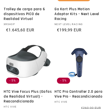
Trolley de carga para 6
Go Kart Plus Motion
dispositivos PICO de
Adaptor Kits - Next Level
Realidad Virtual
Racing
Proveedor:
XRSHOP
Proveedor:
NEXT LEVEL RACING
Precio habitual
€1.645,60 EUR
Precio habitual
€199,99 EUR
- 5%
- 5%
HTC Vive Focus Plus (Gafas
HTC Pro Controller 2.0 para
de Realidad Virtual) -
Vive Pro - Reacondicionado
Reacondicionado
Proveedor:
HTC VIVE
Proveedor:
HTC VIVE
Pr
Pre
€260,00 EUR