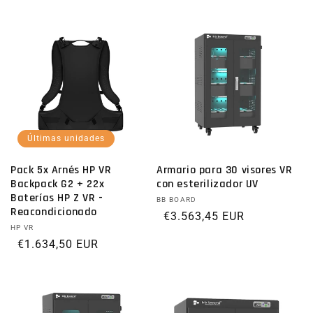
Últimas unidades
Pack 5x Arnés HP VR
Armario para 30 visores VR
Backpack G2 + 22x
con esterilizador UV
Baterías HP Z VR -
Proveedor:
BB BOARD
Reacondicionado
Precio habitual
€3.563,45 EUR
Proveedor:
HP VR
Precio habitual
€1.634,50 EUR