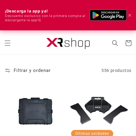
¡Descarga la app ya!
✕
Descuento exclusivo con la primera compra al
descargarte la app🚀
🌍 ¡Enviamos a todo el mundo! 🚀📦
ectamente al contenido
Carrito
Filtrar y ordenar
556 productos
Últimas unidades