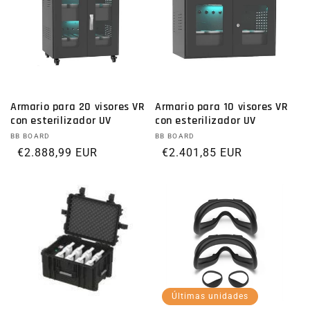
Armario para 20 visores VR
Armario para 10 visores VR
con esterilizador UV
con esterilizador UV
Proveedor:
BB BOARD
Proveedor:
BB BOARD
Precio habitual
€2.888,99 EUR
Precio habitual
€2.401,85 EUR
Últimas unidades