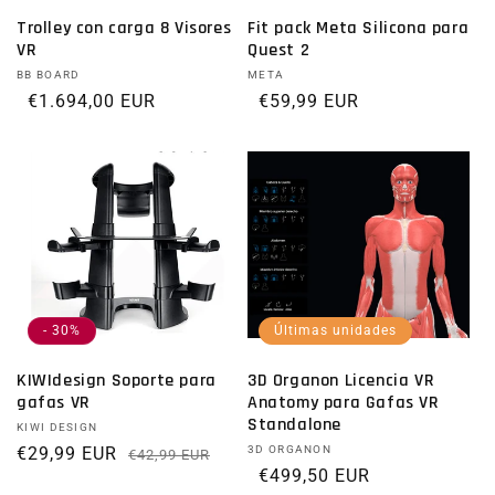
Trolley con carga 8 Visores
Fit pack Meta Silicona para
VR
Quest 2
Proveedor:
BB BOARD
Proveedor:
META
Precio habitual
€1.694,00 EUR
Precio habitual
€59,99 EUR
- 30%
Últimas unidades
KIWIdesign Soporte para
3D Organon Licencia VR
gafas VR
Anatomy para Gafas VR
Standalone
Proveedor:
KIWI DESIGN
€29,99 EUR
Precio habitual
Precio de oferta
Proveedor:
3D ORGANON
€42,99 EUR
Precio habitual
€499,50 EUR