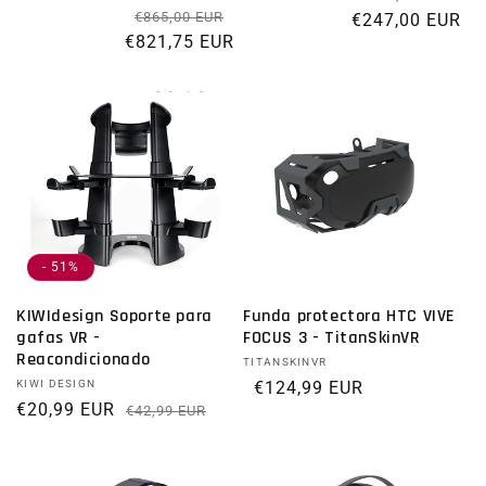
Precio habitual
Precio de oferta
€865,00 EUR
€247,00 EUR
€821,75 EUR
- 51%
KIWIdesign Soporte para
Funda protectora HTC VIVE
gafas VR -
FOCUS 3 - TitanSkinVR
Reacondicionado
Proveedor:
TITANSKINVR
Proveedor:
KIWI DESIGN
Precio habitual
€124,99 EUR
€20,99 EUR
Precio habitual
Precio de oferta
€42,99 EUR