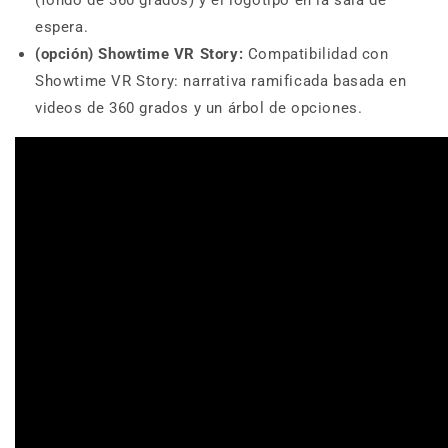
espera.
(opción) Showtime VR Story:
Compatibilidad con
Showtime VR Story: narrativa ramificada basada en
videos de 360 grados y un árbol de opciones.