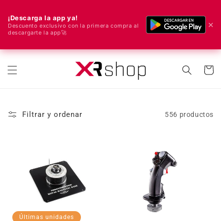
¡Descarga la app ya!
✕
Descuento exclusivo con la primera compra al
descargarte la app🚀
🌍 ¡Enviamos a todo el mundo! 🚀📦
ectamente al contenido
Carrito
Filtrar y ordenar
556 productos
Últimas unidades