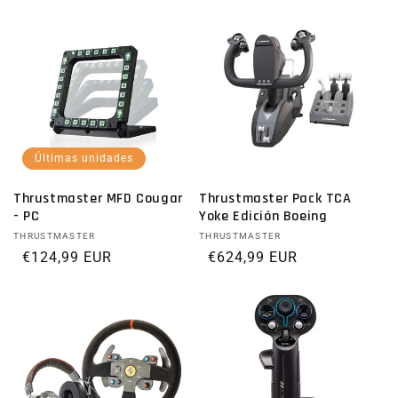
Últimas unidades
Thrustmaster MFD Cougar
Thrustmaster Pack TCA
- PC
Yoke Edición Boeing
Proveedor:
THRUSTMASTER
Proveedor:
THRUSTMASTER
Precio habitual
€124,99 EUR
Precio habitual
€624,99 EUR