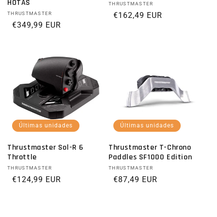
HOTAS
Proveedor:
THRUSTMASTER
Proveedor:
THRUSTMASTER
Precio habitual
€162,49 EUR
Precio habitual
€349,99 EUR
Últimas unidades
Últimas unidades
Thrustmaster Sol-R 6
Thrustmaster T-Chrono
Throttle
Paddles SF1000 Edition
Proveedor:
THRUSTMASTER
Proveedor:
THRUSTMASTER
Precio habitual
€124,99 EUR
Precio habitual
€87,49 EUR