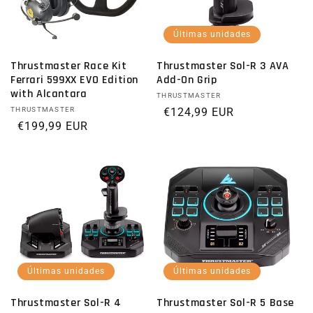
Últimas unidades
Thrustmaster Race Kit
Thrustmaster Sol-R 3 AVA
Ferrari 599XX EVO Edition
Add-On Grip
with Alcantara
Proveedor:
THRUSTMASTER
Proveedor:
THRUSTMASTER
Precio habitual
€124,99 EUR
Precio habitual
€199,99 EUR
Últimas unidades
Últimas unidades
Thrustmaster Sol-R 4
Thrustmaster Sol-R 5 Base