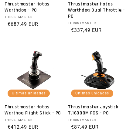
Thrustmaster Hotas
Thrustmaster Hotas
Warthdog - PC
Warthdog Dual Throttle -
PC
Proveedor:
THRUSTMASTER
Precio habitual
€687,49 EUR
Proveedor:
THRUSTMASTER
Precio habitual
€337,49 EUR
Últimas unidades
Últimas unidades
Thrustmaster Hotas
Thrustmaster Joystick
Warthog Flight Stick - PC
T.16000M FCS - PC
Proveedor:
THRUSTMASTER
Proveedor:
THRUSTMASTER
Precio habitual
€412,49 EUR
Precio habitual
€87,49 EUR