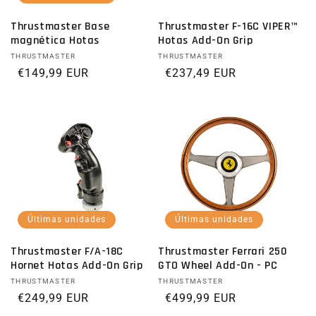
Thrustmaster Base
Thrustmaster F-16C VIPER™
magnética Hotas
Hotas Add-On Grip
Proveedor:
THRUSTMASTER
Proveedor:
THRUSTMASTER
Precio habitual
€149,99 EUR
Precio habitual
€237,49 EUR
Últimas unidades
Últimas unidades
Thrustmaster F/A-18C
Thrustmaster Ferrari 250
Hornet Hotas Add-On Grip
GTO Wheel Add-On - PC
Proveedor:
THRUSTMASTER
Proveedor:
THRUSTMASTER
Precio habitual
€249,99 EUR
Precio habitual
€499,99 EUR