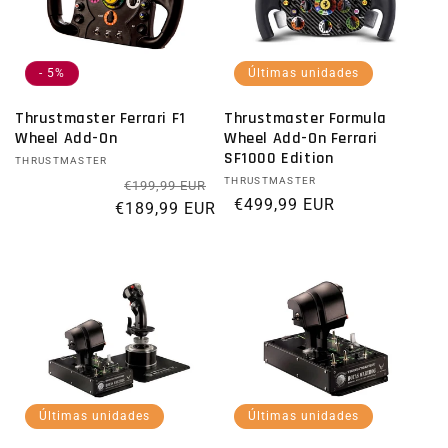
- 5%
Últimas unidades
Thrustmaster Ferrari F1
Thrustmaster Formula
Wheel Add-On
Wheel Add-On Ferrari
SF1000 Edition
Proveedor:
THRUSTMASTER
Precio habitual
Precio de oferta
Proveedor:
THRUSTMASTER
€199,99 EUR
Precio habitual
€499,99 EUR
€189,99 EUR
Últimas unidades
Últimas unidades