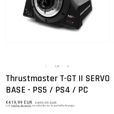
Abrir elemento multimedia 1 en una ventana modal
1
/
de
5
Thrustmaster T-GT II SERVO
BASE - PS5 / PS4 / PC
€419,99 EUR
Precio habitual
Precio de oferta
€499,99 EUR
Los
gastos de envío
se calculan en la pantalla de pago.