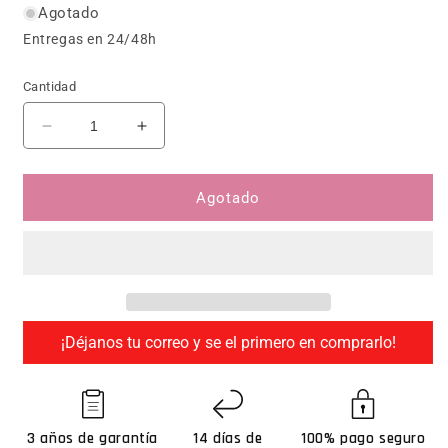
Agotado
Entregas en 24/48h
Cantidad
Reducir cantidad para Thrustmaster T-GT II SER
Aumentar cantidad para Thrustmaste
Agotado
¡Déjanos tu correo y se el primero en comprarlo!
3 años de garantía
14 días de
100% pago seguro