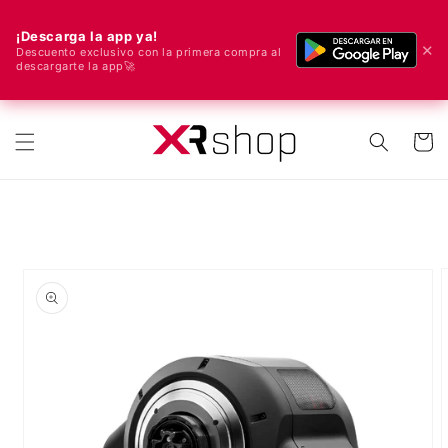
¡Descarga la app ya!
✕
Descuento exclusivo con la primera compra al
descargarte la app🚀
🌍 ¡Enviamos a todo el mundo! 🚀📦
ectamente al contenido
Carrito
e a la información del producto