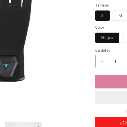
Tamaño
S
Variante ag
M
Va
Color
Negro
Varian
Cantidad
Reducir ca
¡Dé