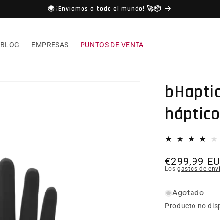
🌍 ¡Enviamos a todo el mundo! 🚀📦
BLOG
EMPRESAS
PUNTOS DE VENTA
bHapti
háptico
€299,99 E
Los
gastos de env
Agotado
Producto no dis