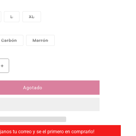
otada o no disponible
riante agotada o no disponible
L
Variante agotada o no disponible
XL
Variante agotada o no disponible
te agotada o no disponible
Carbón
Variante agotada o no disponible
Marrón
Variante agotada o no disponible
ntidad para bHaptics TactGlove DK2 (Guantes hápticos 
Aumentar cantidad para bHaptics TactGlove DK2 (Guan
Agotado
janos tu correo y se el primero en comprarlo!