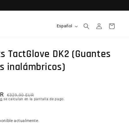
Idioma
Español
Iniciar sesión
Carrito
cs TactGlove DK2 (Guantes
s inalámbricos)
UR
Precio habitual
Precio de oferta
€329,90 EUR
ío
se calculan en la pantalla de pago.
ponible actualmente.