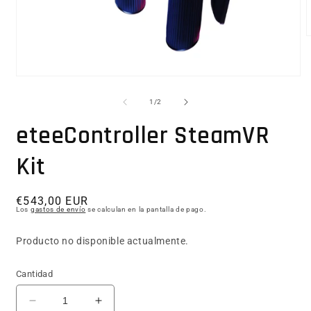
Abrir elemento multimedia 1 en una ventana modal
1
/
de
2
eteeController SteamVR
Kit
Precio habitual
€543,00 EUR
Los
gastos de envío
se calculan en la pantalla de pago.
Producto no disponible actualmente.
Cantidad
Reducir cantidad para eteeController SteamVR Kit
Aumentar cantidad para eteeControll