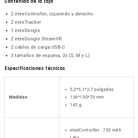
Contenido de la caja
2 eteeController, izquierdo y derecho
2 eteeTracker
1 eteeDongle
2 eteeDongle SteamVR
2 cables de carga USB-C
3 tamaños de espuma, 2x (S, M y L)
Especificaciones técnicas
5,3*5,1*2,7 pulgadas
Medidas
136*130*70 mm
142 g
eteeController - 730 mAh
LiPo