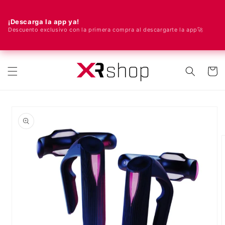
¡Descarga la app ya!
Descuento exclusivo con la primera compra al descargarte la app🚀
🌍 ¡Enviamos a todo el mundo! 🚀📦
ectamente al contenido
Carrito
e a la información del producto