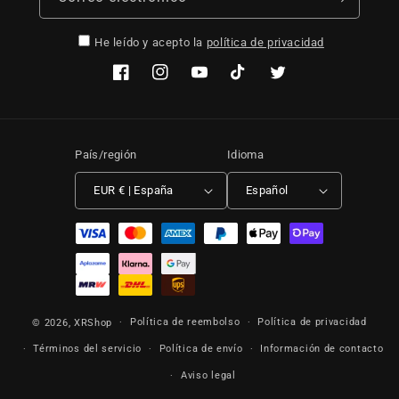
He leído y acepto la
política de privacidad
Facebook
Instagram
YouTube
TikTok
Twitter
País/región
Idioma
EUR € | España
Español
Formas de pago
Política de reembolso
Política de privacidad
© 2026,
XRShop
Términos del servicio
Política de envío
Información de contacto
Aviso legal