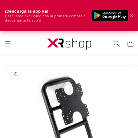
¡Descarga la app ya!
✕
Descuento exclusivo con la primera compra al
descargarte la app🚀
🌍 ¡Enviamos a todo el mundo! 🚀📦
ectamente al contenido
Carrito
e a la información del producto