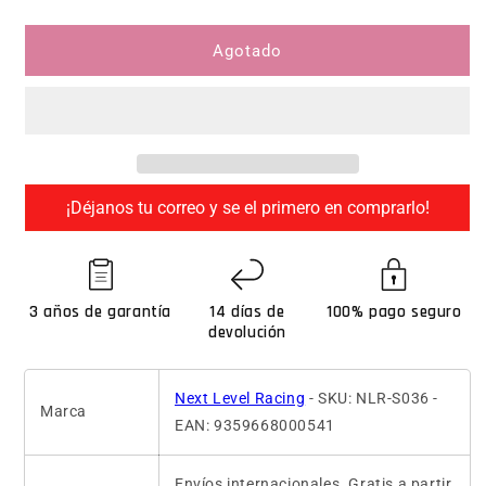
Agotado
¡Déjanos tu correo y se el primero en comprarlo!
3 años de garantía
14 días de
100% pago seguro
devolución
Next Level Racing
- SKU: NLR-S036 -
Marca
EAN: 9359668000541
Envíos internacionales. Gratis a partir