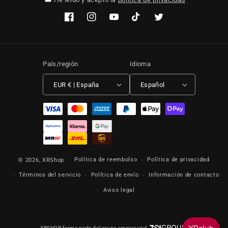
Facebook
Instagram
YouTube
TikTok
Twitter
País/región
Idioma
EUR € | España
Español
Formas de pago
Política de reembolso
Política de privacidad
© 2026,
XRShop
Términos del servicio
Política de envío
Información de contacto
Aviso legal
XRSHOP forma parte del grupo empresarial