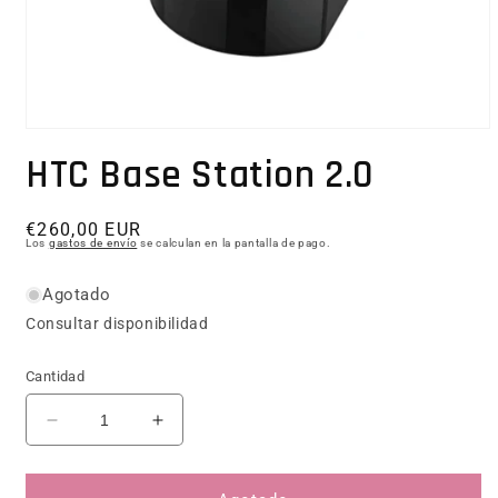
Abrir elemento multimedia 1 en una ventana modal
HTC Base Station 2.0
Precio habitual
€260,00 EUR
Los
gastos de envío
se calculan en la pantalla de pago.
Agotado
Consultar disponibilidad
Cantidad
Reducir cantidad para HTC Base Station 2.0
Aumentar cantidad para HTC Base Sta