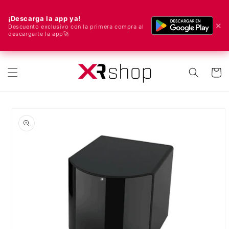
¡Descarga la app ya!
✕
Descuento exclusivo con la primera compra al
descargarte la app🚀
🌍 ¡Enviamos a todo el mundo! 🚀📦
ectamente al contenido
Carrito
e a la información del producto