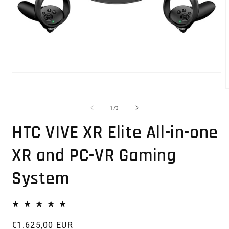
Abrir elemento multimedia 1 en una ventana modal
1
/
de
3
HTC VIVE XR Elite All-in-one
XR and PC-VR Gaming
System
Precio habitual
€1.625,00 EUR