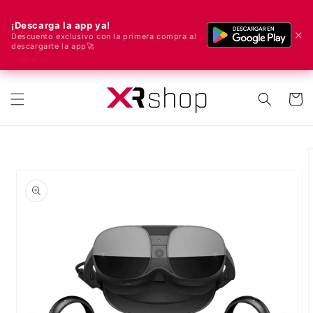
¡Descarga la app ya!
✕
Descuento exclusivo con la primera compra al
descargarte la app🚀
🌍 ¡Enviamos a todo el mundo! 🚀📦
ectamente al contenido
Carrito
e a la información del producto