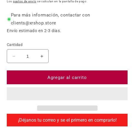
Los
gastos de envío
se calculan en la pantalla de pago.
Para más información, contactar con
clients@xrshop.store
Envío estimado en 2-3 días.
Cantidad
Reducir cantidad para HTC VIVE XR Elite All-i
Aumentar cantidad para HTC VIVE XR
Agregar al carrito
¡Déjanos tu correo y se el primero en comprarlo!