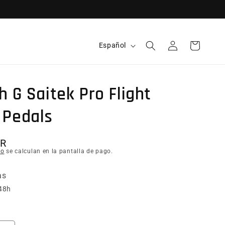
Idioma
Español
Iniciar sesión
Carrito
h G Saitek Pro Flight
 Pedals
itual
UR
ío
se calculan en la pantalla de pago.
as
48h