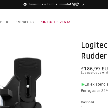
🌍 ¡Enviamos a todo el mundo! 🚀📦
BLOG
EMPRESAS
PUNTOS DE VENTA
Logitec
Rudder
Precio hab
€185,99 E
Los
gastos de env
En existenci
Entregas en 24/
Cantidad