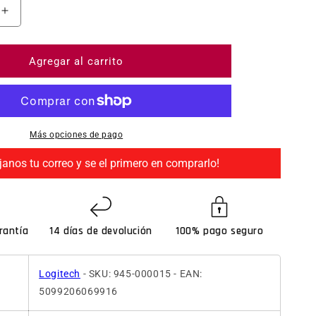
ntidad para Logitech G Saitek Pro Flight Rudder Pedals
Aumentar cantidad para Logitech G Saitek Pro Flight 
Agregar al carrito
Más opciones de pago
janos tu correo y se el primero en comprarlo!
rantía
14 días de devolución
100% pago seguro
Logitech
- SKU: 945-000015 - EAN:
5099206069916