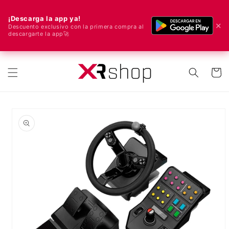
¡Descarga la app ya!
✕
Descuento exclusivo con la primera compra al
descargarte la app🚀
🌍 ¡Enviamos a todo el mundo! 🚀📦
ectamente al contenido
Carrito
e a la información del producto