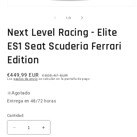
Abrir elemento multimedia 1 en una ventana modal
1
/
de
3
Next Level Racing - Elite
ES1 Seat Scuderia Ferrari
Edition
€449,99 EUR
Precio habitual
Precio de oferta
€505,47 EUR
Los
gastos de envío
se calculan en la pantalla de pago.
Agotado
Entrega en 48/72 horas
Cantidad
Reducir cantidad para Next Level Racing - Elite E
Aumentar cantidad para Next Level Rac