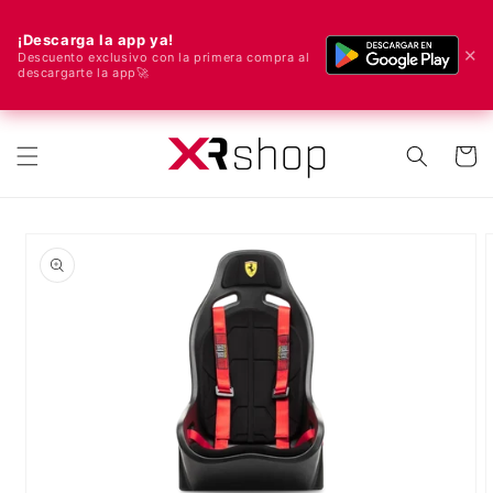
¡Descarga la app ya!
✕
Descuento exclusivo con la primera compra al
descargarte la app🚀
🌍 ¡Enviamos a todo el mundo! 🚀📦
ectamente al contenido
Carrito
e a la información del producto