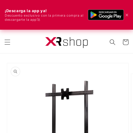
¡Descarga la app ya!
✕
Descuento exclusivo con la primera compra al
descargarte la app🚀
🌍 ¡Enviamos a todo el mundo! 🚀📦
ectamente al contenido
Carrito
e a la información del producto