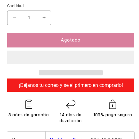
Cantidad
Reducir cantidad para Next Level Racing Elite Fr
Aumentar cantidad para Next Level Ra
Agotado
¡Déjanos tu correo y se el primero en comprarlo!
3 años de garantía
14 días de
100% pago seguro
devolución