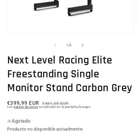
Abrir elemento multimedia 1 en una ventana modal
1
/
de
6
Next Level Racing Elite
Freestanding Single
Monitor Stand Carbon Grey
€399,99 EUR
Precio habitual
Precio de oferta
€461,00 EUR
Los
gastos de envío
se calculan en la pantalla de pago.
Agotado
Producto no disponible actualmente.