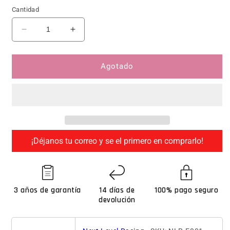
Cantidad
Reducir cantidad para Next Level Racing F-GT Eli
Aumentar cantidad para Next Level Ra
Agotado
¡Déjanos tu correo y se el primero en comprarlo!
3 años de garantía
14 días de
100% pago seguro
devolución