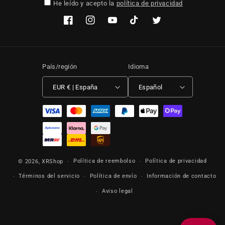
He leído y acepto la
política de privacidad
Facebook
Instagram
YouTube
TikTok
Twitter
País/región
Idioma
EUR € | España
Español
Formas de pago
Política de reembolso
Política de privacidad
© 2026,
XRShop
Términos del servicio
Política de envío
Información de contacto
Aviso legal