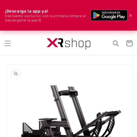
¡Descarga la app ya!
✕
Descuento exclusivo con la primera compra al
descargarte la app🚀
🌍 ¡Enviamos a todo el mundo! 🚀📦
ectamente al contenido
Carrito
e a la información del producto