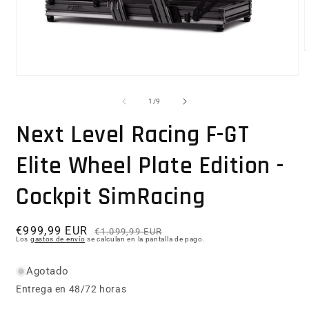
Abrir elemento multimedia 1 en una ventana modal
1
/
de
9
Next Level Racing F-GT
Elite Wheel Plate Edition -
Cockpit SimRacing
€999,99 EUR
Precio habitual
Precio de oferta
€1.099,99 EUR
Los
gastos de envío
se calculan en la pantalla de pago.
Agotado
Entrega en 48/72 horas