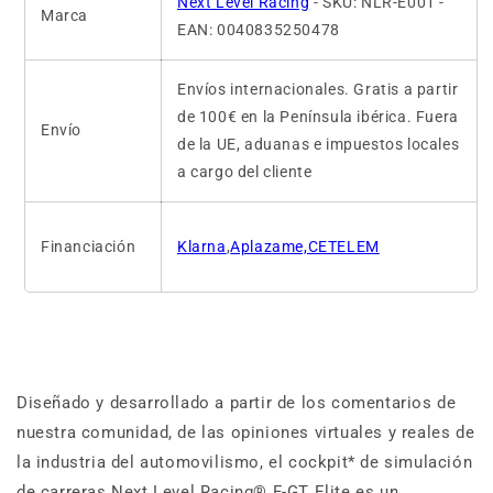
Next Level Racing
- SKU: NLR-E001 -
Marca
EAN: 0040835250478
Envíos internacionales. Gratis a partir
de 100€ en la Península ibérica. Fuera
Envío
de la UE, aduanas e impuestos locales
a cargo del cliente
Financiación
Klarna
,
Aplazame,CETELEM
Diseñado y desarrollado a partir de los comentarios de
nuestra comunidad, de las opiniones virtuales y reales de
la industria del automovilismo, el cockpit* de simulación
de carreras Next Level Racing® F-GT Elite es un