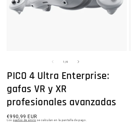
Abrir elemento multimedia 1 en una ventana modal
1
/
de
4
PICO 4 Ultra Enterprise:
gafas VR y XR
profesionales avanzadas
Precio habitual
€990,99 EUR
Los
gastos de envío
se calculan en la pantalla de pago.