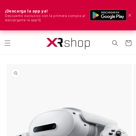
¡Descarga la app ya!
✕
Descuento exclusivo con la primera compra al
descargarte la app🚀
🌍 ¡Enviamos a todo el mundo! 🚀📦
ectamente al contenido
Carrito
e a la información del producto