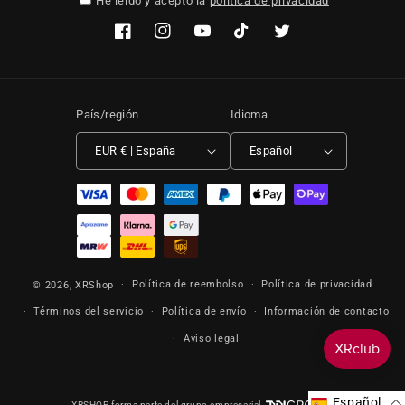
He leído y acepto la
política de privacidad
Facebook
Instagram
YouTube
TikTok
Twitter
País/región
Idioma
EUR € | España
Español
Formas de pago
Política de reembolso
Política de privacidad
© 2026,
XRShop
Términos del servicio
Política de envío
Información de contacto
Aviso legal
Español
XRSHOP forma parte del grupo empresarial