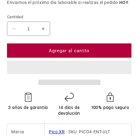
Enviamos el próximo día laborable si realizas el pedido
HOY
.
Cantidad
Reducir cantidad para PICO 4 Ultra Enterprise: g
Aumentar cantidad para PICO 4 Ultra 
Agregar al carrito
3 años de garantía
14 días de
100% pago seguro
devolución
Marca
Pico XR
- SKU: PICO4-ENT-ULT