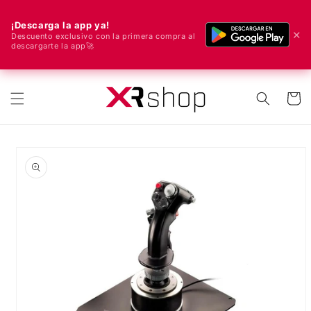
¡Descarga la app ya!
✕
Descuento exclusivo con la primera compra al
descargarte la app🚀
🌍 ¡Enviamos a todo el mundo! 🚀📦
ectamente al contenido
Carrito
e a la información del producto