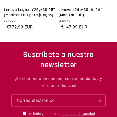
Lenovo Legion Y25g-30 25''
Lenovo L24e-30 de 24"
(Monitor FHD para juegos)
(Monitor FHD)
Proveedor:
LENOVO
Proveedor:
LENOVO
Precio habitual
€772,99 EUR
Precio habitual
€147,99 EUR
Suscríbete a nuestra
newsletter
¡Sé el primero en conocer nuevos productos y
ofertas exclusivas!
Correo electrónico
He leído y acepto la
política de privacidad