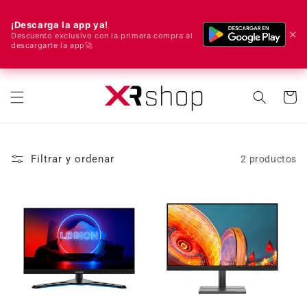
¡Descarga la app ya!
✕
Descuento exclusivo con la primera compra al
descargarte la app🚀
🌍 ¡Enviamos a todo el mundo! 🚀📦
ectamente al contenido
Carrito
Filtrar y ordenar
2 productos