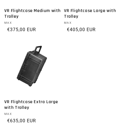
VR Flightcase Medium with
VR Flightcase Large with
Trolley
Trolley
Proveedor:
MAX
Proveedor:
MAX
Precio habitual
€375,00 EUR
Precio habitual
€405,00 EUR
VR Flightcase Extra Large
with Trolley
Proveedor:
MAX
Precio habitual
€635,00 EUR