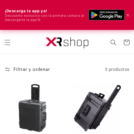
¡Descarga la app ya!
✕
Descuento exclusivo con la primera compra al
descargarte la app🚀
🌍 ¡Enviamos a todo el mundo! 🚀📦
ectamente al contenido
Carrito
Filtrar y ordenar
3 productos