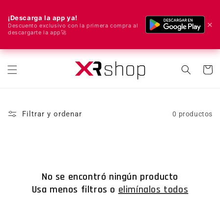
¡Descarga la app ya!
✕
Descuento exclusivo con la primera compra al
descargarte la app🚀
🌍 ¡Enviamos a todo el mundo! 🚀📦
ectamente al contenido
Carrito
Filtrar y ordenar
0 productos
No se encontró ningún producto
Usa menos filtros o
elimínalos todos