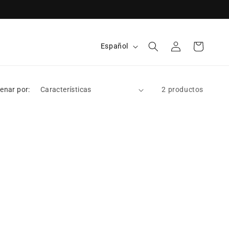
Idioma
Español
Iniciar sesión
Carrito
enar por:
2 productos