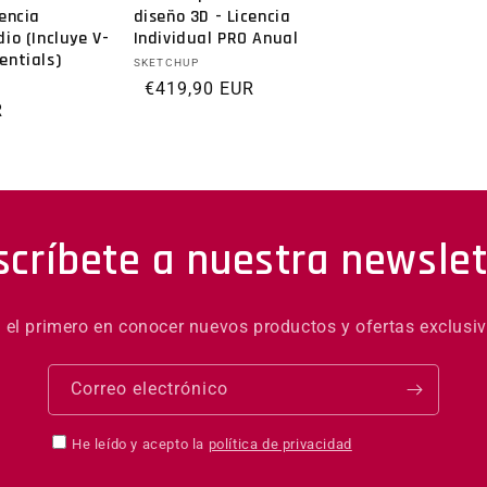
cencia
diseño 3D - Licencia
io (Incluye V-
Individual PRO Anual
entials)
Proveedor:
SKETCHUP
Precio habitual
€419,90 EUR
al
R
scríbete a nuestra newslet
é el primero en conocer nuevos productos y ofertas exclusiv
Correo electrónico
He leído y acepto la
política de privacidad