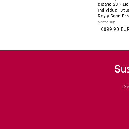
diseño 3D - Li
Individual Stud
Ray y Scan Ess
Proveedor:
SKETCHUP
Precio habitu
€899,90 EU
Su
¡S