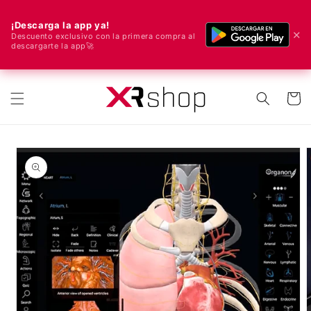
¡Descarga la app ya!
✕
Descuento exclusivo con la primera compra al
descargarte la app🚀
🌍 ¡Enviamos a todo el mundo! 🚀📦
ectamente al contenido
Carrito
e a la información del producto