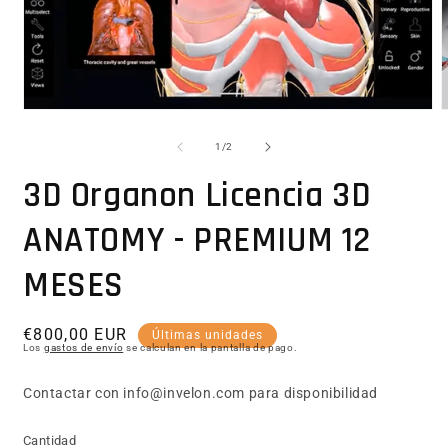
Abrir elemento multimedia 1 en una ventana modal
1
/
de
2
3D Organon Licencia 3D
ANATOMY - PREMIUM 12
MESES
Precio habitual
€800,00 EUR
Últimas unidades
Los
gastos de envío
se calculan en la pantalla de pago.
Contactar con info@invelon.com para disponibilidad
Cantidad