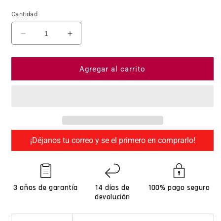
Cantidad
Reducir cantidad para CANON CR-N500 with Auto
Aumentar cantidad para CANON CR-N5
Agregar al carrito
¡Déjanos tu correo y se el primero en comprarlo!
3 años de garantía
14 días de
100% pago seguro
devolución