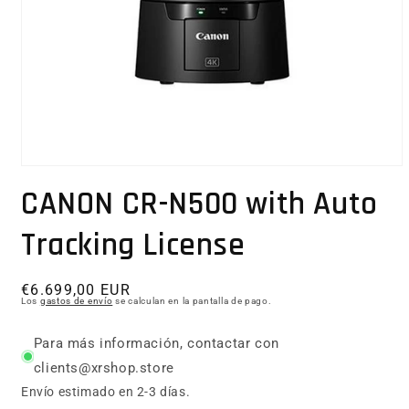
Abrir elemento multimedia 1 en una ventana modal
CANON CR-N500 with Auto
Tracking License
Precio habitual
€6.699,00 EUR
Los
gastos de envío
se calculan en la pantalla de pago.
Para más información, contactar con
clients@xrshop.store
Envío estimado en 2-3 días.