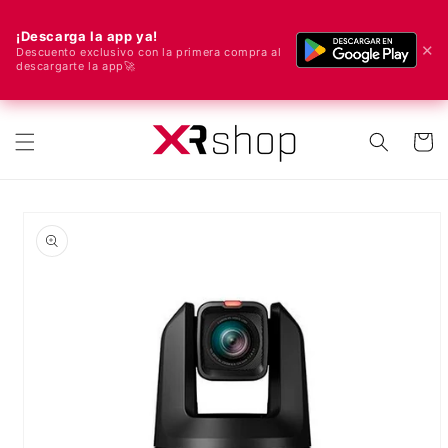
¡Descarga la app ya!
✕
Descuento exclusivo con la primera compra al
descargarte la app🚀
🌍 ¡Enviamos a todo el mundo! 🚀📦
ectamente al contenido
Carrito
e a la información del producto