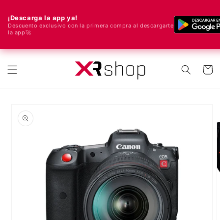
¡Descarga la app ya!
Descuento exclusivo con la primera compra al descargarte
la app🚀
🌍 ¡Enviamos a todo el mundo! 🚀📦
ectamente al contenido
Carrito
e a la información del producto