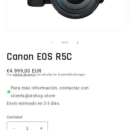
Abrir elemento multimedia 1 en una ventana modal
1
/
11
de
Canon EOS R5C
Precio habitual
€4.999,00 EUR
Los
gastos de envío
se calculan en la pantalla de pago.
Para más información, contactar con
clients@xrshop.store
Envío estimado en 2-3 días.
Cantidad