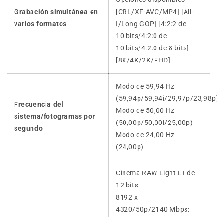
Grabación simultánea en
[CRL/XF-AVC/MP4] [All-
varios formatos
I/Long GOP] [4:2:2 de
10 bits/4:2:0 de
10 bits/4:2:0 de 8 bits]
[8K/4K/2K/FHD]
Modo de 59,94 Hz
(59,94p/59,94i/29,97p/23,98p
Frecuencia del
Modo de 50,00 Hz
sistema/fotogramas por
(50,00p/50,00i/25,00p)
segundo
Modo de 24,00 Hz
(24,00p)
Cinema RAW Light LT de
12 bits:
8192 x
4320/50p/2140 Mbps: