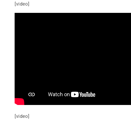
[video]
[video]