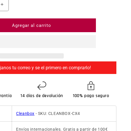
ntidad para Cleanbox CX4 for disinfecting VR, MR and 
Aumentar cantidad para Cleanbox CX4 for disinfectin
Agregar al carrito
janos tu correo y se el primero en comprarlo!
rantía
14 días de devolución
100% pago seguro
Cleanbox
- SKU: CLEANBOX-CX4
Envíos internacionales. Gratis a partir de 100€