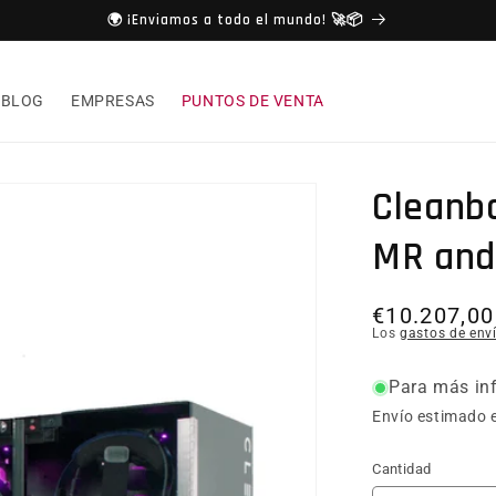
🌍 ¡Enviamos a todo el mundo! 🚀📦
BLOG
EMPRESAS
PUNTOS DE VENTA
Cleanbo
MR and
Precio hab
€10.207,00
Los
gastos de env
Para más inf
Envío estimado e
Cantidad