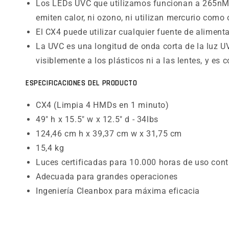
Los LEDs UVC que utilizamos funcionan a 265nM (
emiten calor, ni ozono, ni utilizan mercurio como
El CX4 puede utilizar cualquier fuente de aliment
La UVC es una longitud de onda corta de la luz U
visiblemente a los plásticos ni a las lentes, y es
ESPECIFICACIONES DEL PRODUCTO
CX4 (Limpia 4 HMDs en 1 minuto)
49" h x 15.5" w x 12.5" d - 34lbs
124,46 cm h x 39,37 cm w x 31,75 cm
15,4 kg
Luces certificadas para 10.000 horas de uso con
Adecuada para grandes operaciones
Ingeniería Cleanbox para máxima eficacia