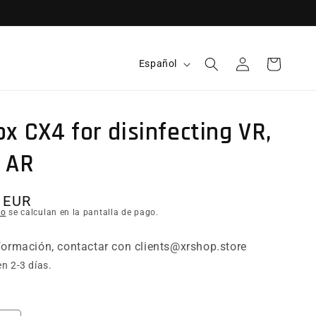
Idioma
Español
Iniciar sesión
Carrito
x CX4 for disinfecting VR,
 AR
itual
 EUR
ío
se calculan en la pantalla de pago.
ormación, contactar con clients@xrshop.store
n 2-3 días.