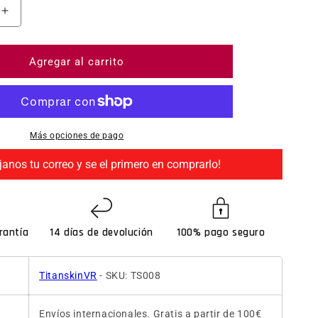
ntidad para Funda protectora HTC VIVE FOCUS 3 - Tit
Aumentar cantidad para Funda protectora HTC VIVE 
Agregar al carrito
Más opciones de pago
janos tu correo y se el primero en comprarlo!
rantía
14 días de devolución
100% pago seguro
TitanskinVR
- SKU: TS008
Envíos internacionales. Gratis a partir de 100€