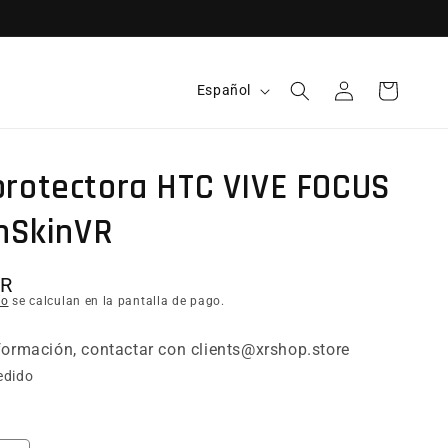
Idioma
Español
Iniciar sesión
Carrito
protectora HTC VIVE FOCUS
anSkinVR
itual
UR
ío
se calculan en la pantalla de pago.
ormación, contactar con clients@xrshop.store
edido