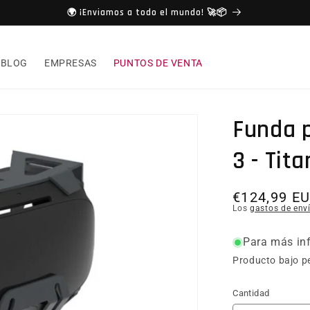
🌍 ¡Enviamos a todo el mundo! 🚀📦
BLOG
EMPRESAS
PUNTOS DE VENTA
Funda 
3 - Tit
Precio hab
€124,99 E
Los
gastos de env
Para más inf
Producto bajo p
Cantidad