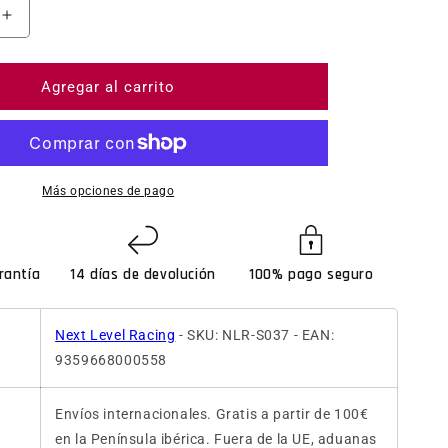
ntidad para Go Kart Plus Motion Adaptor Kits - Next Lev
Aumentar cantidad para Go Kart Plus Motion Adaptor Ki
Agregar al carrito
Más opciones de pago
rantía
14 días de devolución
100% pago seguro
Next Level Racing
- SKU: NLR-S037 - EAN:
9359668000558
Envíos internacionales. Gratis a partir de 100€
en la Península ibérica. Fuera de la UE, aduanas