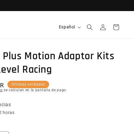
Idioma
Español
Iniciar sesión
Carrito
 Plus Motion Adaptor Kits
Level Racing
itual
UR
Últimas unidades
ío
se calculan en la pantalla de pago.
ncias
2 horas