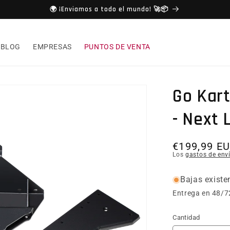
🌍 ¡Enviamos a todo el mundo! 🚀📦
BLOG
EMPRESAS
PUNTOS DE VENTA
Go Kart
- Next 
Precio hab
€199,99 E
Los
gastos de env
Bajas existe
Entrega en 48/7
Cantidad