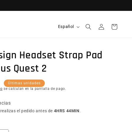
Idioma
Español
Iniciar sesión
Carrito
sign Headset Strap Pad
lus Quest 2
itual
R
Últimas unidades
ío
se calculan en la pantalla de pago.
ncias
realizas el pedido antes de
4HRS 44MIN
.