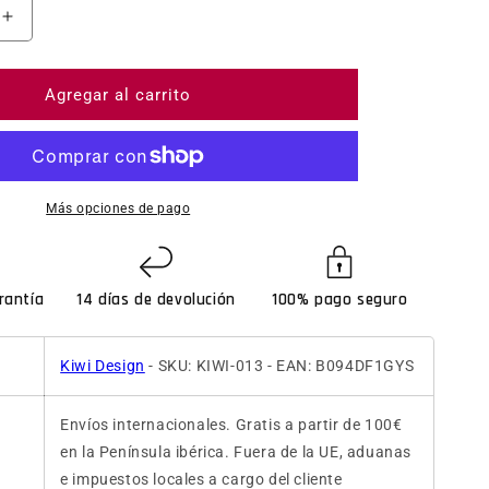
ntidad para KIWIdesign Headset Strap Pad for Oculus Q
Aumentar cantidad para KIWIdesign Headset Strap Pad
Agregar al carrito
Más opciones de pago
rantía
14 días de devolución
100% pago seguro
Kiwi Design
- SKU: KIWI-013 - EAN: B094DF1GYS
Envíos internacionales. Gratis a partir de 100€
en la Península ibérica. Fuera de la UE, aduanas
e impuestos locales a cargo del cliente