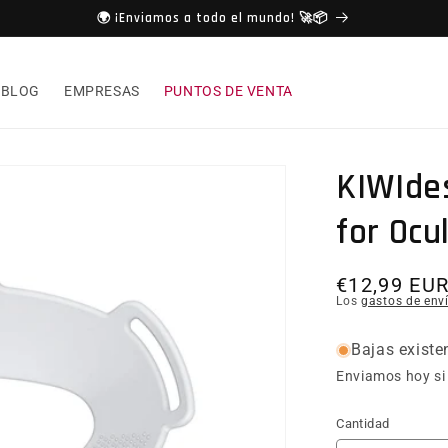
🌍 ¡Enviamos a todo el mundo! 🚀📦
BLOG
EMPRESAS
PUNTOS DE VENTA
KIWIde
for Ocu
Precio hab
€12,99 EU
Los
gastos de env
Bajas existe
Enviamos hoy si 
Cantidad