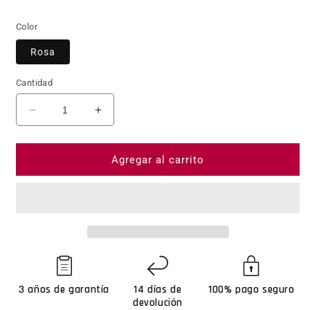
Color
Rosa
Cantidad
Reducir cantidad para Ksix - Smartwatch Core 2
Aumentar cantidad para Ksix - Smar
Agregar al carrito
3 años de garantía
14 días de
100% pago seguro
devolución