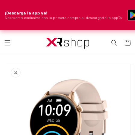
¡Descarga la app ya!
Descuento exclusivo con la primera compra al descargarte la app🚀
🌍 ¡Enviamos a todo el mundo! 🚀📦
ectamente al contenido
Carrito
e a la información del producto