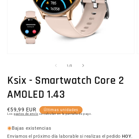
Abrir elemento multimedia 1 en una ventana modal
1
/
de
5
Ksix - Smartwatch Core 2
AMOLED 1.43
Precio habitual
€59,99 EUR
Últimas unidades
Los
gastos de envío
se calculan en la pantalla de pago.
Bajas existencias
Enviamos el próximo día laborable si realizas el pedido
HOY
.