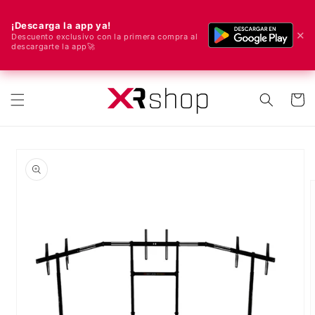
¡Descarga la app ya!
✕
Descuento exclusivo con la primera compra al
descargarte la app🚀
🌍 ¡Enviamos a todo el mundo! 🚀📦
ectamente al contenido
Carrito
e a la información del producto