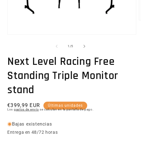
Abrir elemento multimedia 1 en una ventana modal
1
/
de
5
Next Level Racing Free
Standing Triple Monitor
stand
Precio habitual
€399,99 EUR
Últimas unidades
Los
gastos de envío
se calculan en la pantalla de pago.
Bajas existencias
Entrega en 48/72 horas