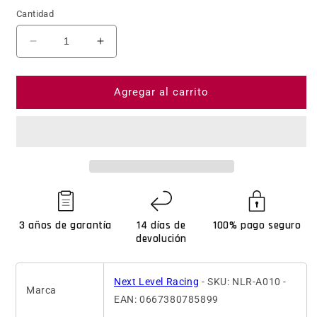
Cantidad
Reducir cantidad para Next Level Racing Free Sta
Aumentar cantidad para Next Level Ra
Agregar al carrito
3 años de garantía
14 días de
100% pago seguro
devolución
Next Level Racing
- SKU: NLR-A010 -
Marca
EAN: 0667380785899