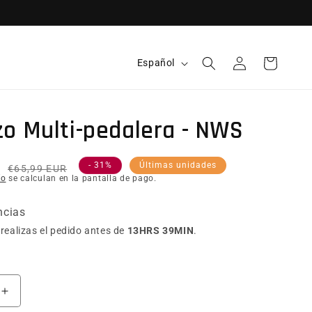
Idioma
Español
Iniciar sesión
Carrito
o Multi-pedalera - NWS
R
Precio habitual
Precio de oferta
- 31%
Últimas unidades
€65,99 EUR
ío
se calculan en la pantalla de pago.
ncias
realizas el pedido antes de
13HRS 39MIN
.
ntidad para Refuerzo Multi-pedalera - NWS
Aumentar cantidad para Refuerzo Multi-pedalera - NW