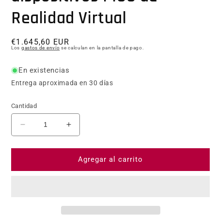
Realidad Virtual
Precio habitual
€1.645,60 EUR
Los
gastos de envío
se calculan en la pantalla de pago.
En existencias
Entrega aproximada en 30 días
Cantidad
Reducir cantidad para Trolley de carga para 6 dis
Aumentar cantidad para Trolley de car
Agregar al carrito