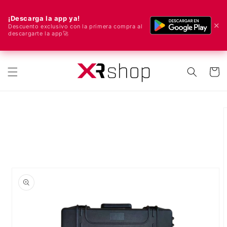
¡Descarga la app ya!
✕
Descuento exclusivo con la primera compra al
descargarte la app🚀
🌍 ¡Enviamos a todo el mundo! 🚀📦
ectamente al contenido
Carrito
e a la información del producto