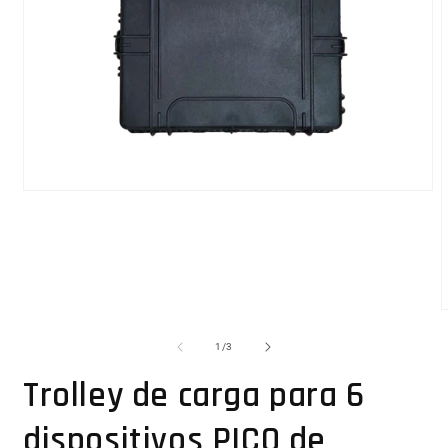
Abrir elemento multimedia 1 en una ventana modal
1
/
de
3
Trolley de carga para 6
dispositivos PICO de