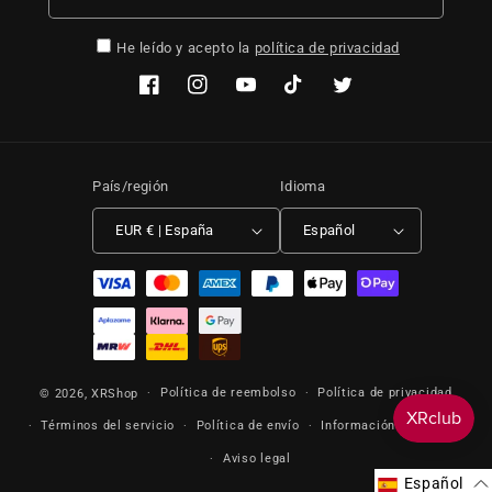
He leído y acepto la
política de privacidad
Facebook
Instagram
YouTube
TikTok
Twitter
País/región
Idioma
EUR € | España
Español
Formas de pago
Política de reembolso
Política de privacidad
© 2026,
XRShop
Términos del servicio
Política de envío
Información de contacto
Aviso legal
Español