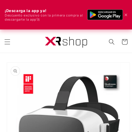
¡Descarga la app ya!
✕
Descuento exclusivo con la primera compra al
descargarte la app🚀
🌍 ¡Enviamos a todo el mundo! 🚀📦
ectamente al contenido
Carrito
e a la información del producto