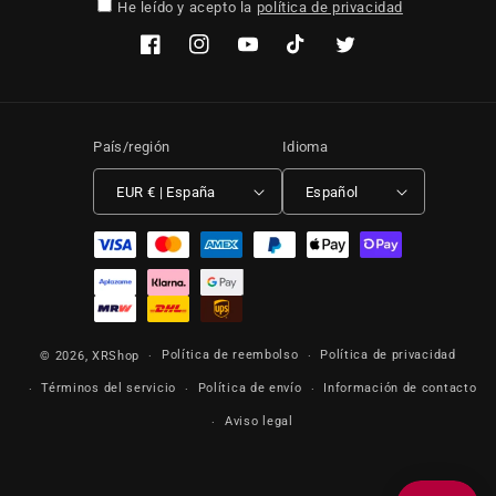
He leído y acepto la
política de privacidad
Facebook
Instagram
YouTube
TikTok
Twitter
País/región
Idioma
EUR € | España
Español
Formas de pago
Política de reembolso
Política de privacidad
© 2026,
XRShop
Términos del servicio
Política de envío
Información de contacto
Aviso legal