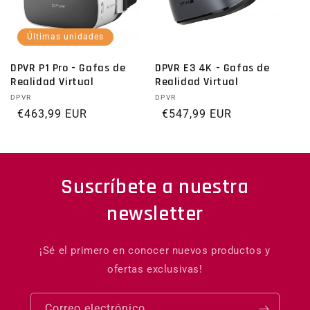
Últimas unidades
DPVR P1 Pro - Gafas de
DPVR E3 4K - Gafas de
Realidad Virtual
Realidad Virtual
Proveedor:
DPVR
Proveedor:
DPVR
Precio habitual
€463,99 EUR
Precio habitual
€547,99 EUR
Suscríbete a nuestra
newsletter
¡Sé el primero en conocer nuevos productos y
ofertas exclusivas!
Correo electrónico