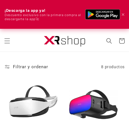
¡Descarga la app ya!
✕
Descuento exclusivo con la primera compra al
descargarte la app🚀
🌍 ¡Enviamos a todo el mundo! 🚀📦
ectamente al contenido
Carrito
Filtrar y ordenar
8 productos