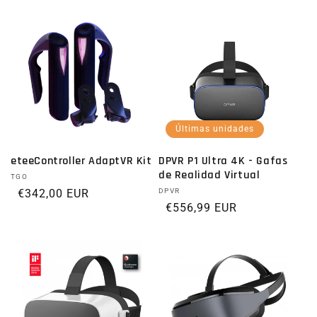
Últimas unidades
eteeController AdaptVR Kit
DPVR P1 Ultra 4K - Gafas
de Realidad Virtual
Proveedor:
TGO
Precio habitual
€342,00 EUR
Proveedor:
DPVR
Precio habitual
€556,99 EUR