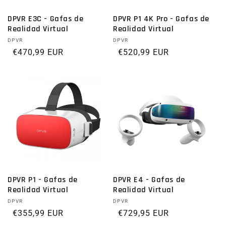
DPVR E3C - Gafas de
DPVR P1 4K Pro - Gafas de
Realidad Virtual
Realidad Virtual
Proveedor:
DPVR
Proveedor:
DPVR
Precio habitual
€470,99 EUR
Precio habitual
€520,99 EUR
DPVR P1 - Gafas de
DPVR E4 - Gafas de
Realidad Virtual
Realidad Virtual
Proveedor:
DPVR
Proveedor:
DPVR
Precio habitual
€355,99 EUR
Precio habitual
€729,95 EUR