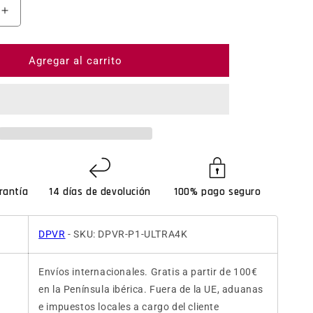
ntidad para DPVR P1 Ultra 4K - Gafas de Realidad Virtu
Aumentar cantidad para DPVR P1 Ultra 4K - Gafas de R
Agregar al carrito
rantía
14 días de devolución
100% pago seguro
DPVR
- SKU: DPVR-P1-ULTRA4K
Envíos internacionales. Gratis a partir de 100€
en la Península ibérica. Fuera de la UE, aduanas
e impuestos locales a cargo del cliente