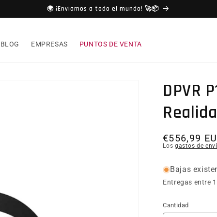
🌍 ¡Enviamos a todo el mundo! 🚀📦
BLOG
EMPRESAS
PUNTOS DE VENTA
DPVR P1
Realida
Precio hab
€556,99 E
Los
gastos de env
Bajas existe
Entregas entre 1
Cantidad