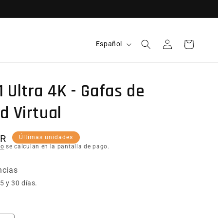
Idioma
Español
Iniciar sesión
Carrito
 Ultra 4K - Gafas de
d Virtual
itual
UR
Últimas unidades
ío
se calculan en la pantalla de pago.
ncias
5 y 30 días.