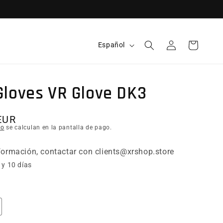
Idioma
Español
Iniciar sesión
Carrito
Gloves VR Glove DK3
itual
EUR
ío
se calculan en la pantalla de pago.
ormación, contactar con clients@xrshop.store
 y 10 días