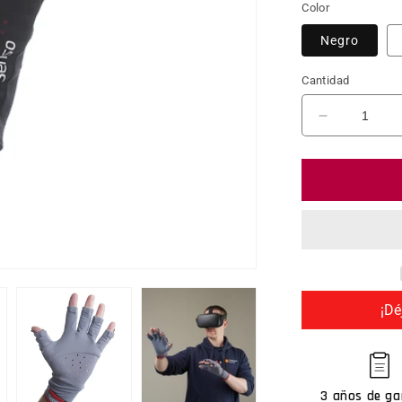
Color
Negro
Cantidad
Reducir ca
¡Dé
3 años de ga