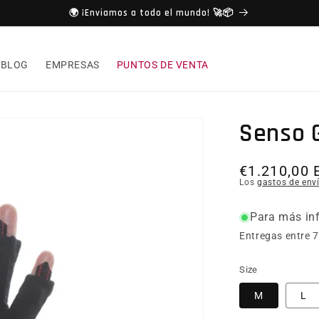
🌍 ¡Enviamos a todo el mundo! 🚀📦
BLOG
EMPRESAS
PUNTOS DE VENTA
Senso 
Precio hab
€1.210,00 
Los
gastos de env
Para más inf
Entregas entre 7
Size
M
L