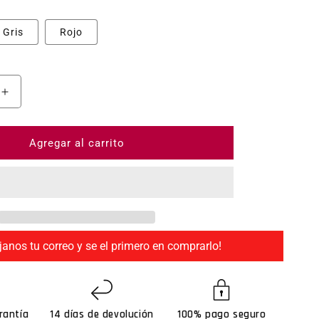
Gris
Rojo
ntidad para Senso Gloves VR Glove DK3
Aumentar cantidad para Senso Gloves VR Glove DK3
Agregar al carrito
janos tu correo y se el primero en comprarlo!
rantía
14 días de devolución
100% pago seguro