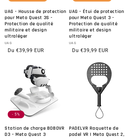
UAG - Housse de protection
UAG - Étui de protection
pour Meta Quest 3S -
pour Meta Quest 3 -
Protection de qualité
Protection de qualité
militaire et design
militaire et design
ultraléger
ultraléger
Distributeur :
UAG
Distributeur :
UAG
Prix habituel
Du €39,99 EUR
Prix habituel
Du €39,99 EUR
- 5%
Station de charge BOBOVR
PADELVR Raquette de
D3 – Meta Quest 3
padel VR | Meta Quest 2,