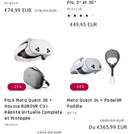
Pro, 3* et 3S*
Distributeur :
BOBOVR
€74,99 EUR
Prix habituel
Prix promotionnel
Distributeur :
PADELVR
€78,99 EUR
Prix habituel
€49,95 EUR
- 25%
- 24%
Pack Meta Quest 3S +
Meta Quest 3s + PadelVR
Housse BOBOVR C3 |
Paddle
Réalité Virtuelle Complète
Distributeur :
META
et Protégée
Pri
Pr
€485,85 EUR
Distributeur :
XRSHOP
Du €365,99 EUR
Prix habituel
Prix promotionnel
€495,80 EUR