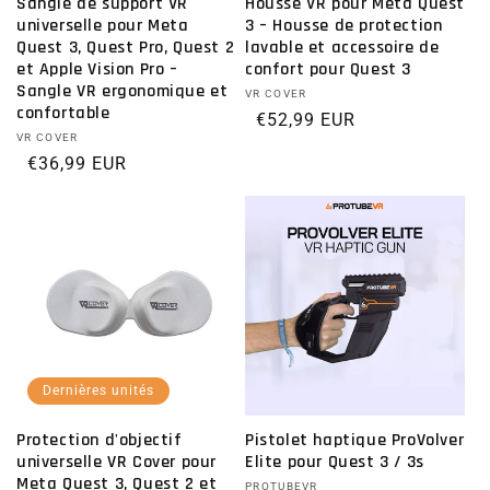
Sangle de support VR
Housse VR pour Meta Quest
universelle pour Meta
3 – Housse de protection
Quest 3, Quest Pro, Quest 2
lavable et accessoire de
et Apple Vision Pro –
confort pour Quest 3
Sangle VR ergonomique et
Distributeur :
VR COVER
confortable
Prix habituel
€52,99 EUR
Distributeur :
VR COVER
Prix habituel
€36,99 EUR
Dernières unités
Protection d'objectif
Pistolet haptique ProVolver
universelle VR Cover pour
Elite pour Quest 3 / 3s
Meta Quest 3, Quest 2 et
PROTUBEVR