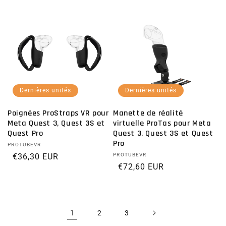
Dernières unités
Dernières unités
Poignées ProStraps VR pour
Manette de réalité
Meta Quest 3, Quest 3S et
virtuelle ProTas pour Meta
Quest Pro
Quest 3, Quest 3S et Quest
Pro
Distributeur :
PROTUBEVR
Prix habituel
€36,30 EUR
Distributeur :
PROTUBEVR
Prix habituel
€72,60 EUR
1
2
3