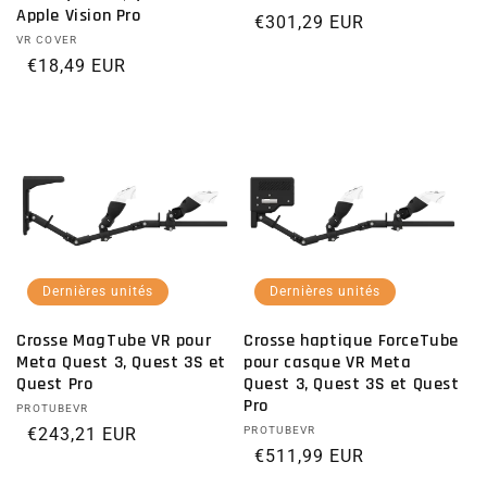
Distributeur :
Apple Vision Pro
Prix habituel
€301,29 EUR
Distributeur :
VR COVER
Prix habituel
€18,49 EUR
Dernières unités
Dernières unités
Crosse MagTube VR pour
Crosse haptique ForceTube
Meta Quest 3, Quest 3S et
pour casque VR Meta
Quest Pro
Quest 3, Quest 3S et Quest
Pro
Distributeur :
PROTUBEVR
Prix habituel
€243,21 EUR
Distributeur :
PROTUBEVR
Prix habituel
€511,99 EUR