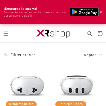
¡Descarga la app ya!
✕
Descuento exclusivo con la primera compra al
descargarte la app🚀
🌍 Nous livrons dans le monde entier ! 🚀📦
r et passer au contenu
Panier
Filtrer et trier
57 produits
Dernières unités
Dernières unités