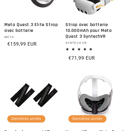
Meta Quest 3 Elite Strap
Strap avec batterie
avec batterie
10.000mAh pour Meta
Quest 3 SyntechVR
Distributeur :
META
Prix habituel
€159,99 EUR
Distributeur :
SYNTECH VR
Prix habituel
€71,99 EUR
Dernières unités
Dernières unités