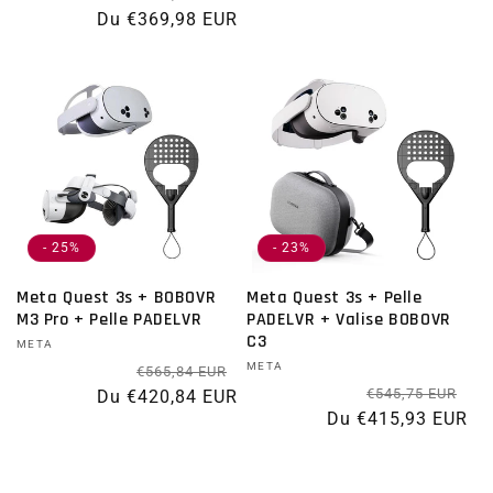
Du €369,98 EUR
- 25%
- 23%
Meta Quest 3s + BOBOVR
Meta Quest 3s + Pelle
M3 Pro + Pelle PADELVR
PADELVR + Valise BOBOVR
C3
Distributeur :
META
Prix habituel
Prix promotionnel
Distributeur :
META
€565,84 EUR
Pri
Pr
€545,75 EUR
Du €420,84 EUR
Du €415,93 EUR