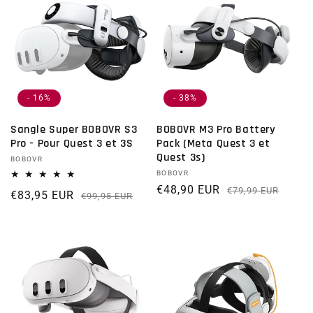
- 16%
- 38%
Sangle Super BOBOVR S3
BOBOVR M3 Pro Battery
Pro - Pour Quest 3 et 3S
Pack (Meta Quest 3 et
Quest 3s)
Distributeur :
BOBOVR
Distributeur :
BOBOVR
€48,90 EUR
Prix 
Prix
€79,99 EUR
€83,95 EUR
Prix habituel
Prix promotionnel
€99,95 EUR