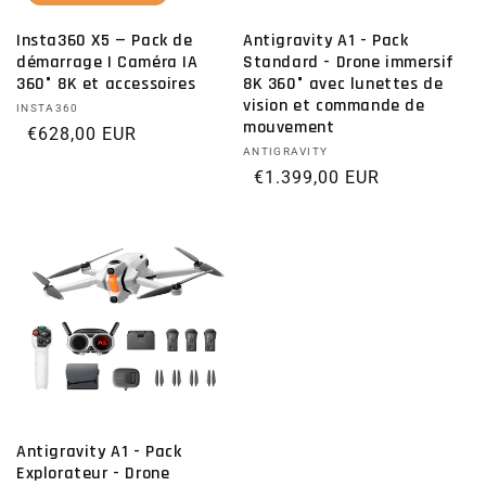
Insta360 X5 — Pack de
Antigravity A1 - Pack
démarrage | Caméra IA
Standard - Drone immersif
360° 8K et accessoires
8K 360° avec lunettes de
vision et commande de
Distributeur :
INSTA360
mouvement
Prix habituel
€628,00 EUR
Distributeur :
ANTIGRAVITY
Prix habituel
€1.399,00 EUR
Antigravity A1 - Pack
Explorateur - Drone