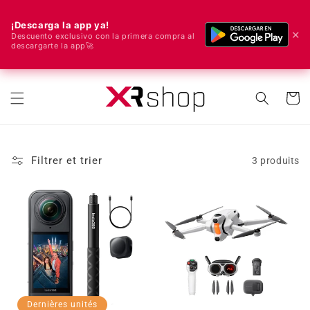
¡Descarga la app ya!
✕
Descuento exclusivo con la primera compra al
descargarte la app🚀
🌍 Nous livrons dans le monde entier ! 🚀📦
r et passer au contenu
Panier
Filtrer et trier
3 produits
Dernières unités