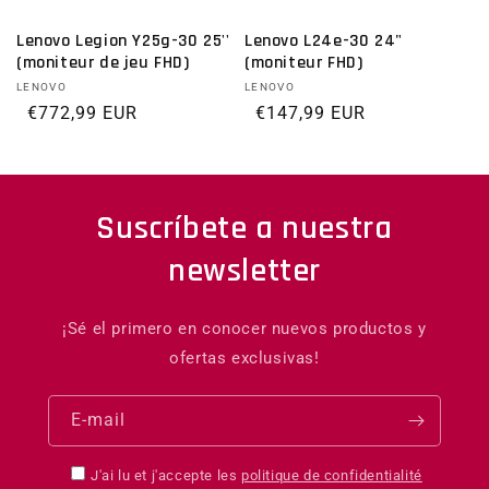
Lenovo Legion Y25g-30 25''
Lenovo L24e-30 24"
(moniteur de jeu FHD)
(moniteur FHD)
Distributeur :
LENOVO
Distributeur :
LENOVO
Prix habituel
€772,99 EUR
Prix habituel
€147,99 EUR
Suscríbete a nuestra
newsletter
¡Sé el primero en conocer nuevos productos y
ofertas exclusivas!
E-mail
J'ai lu et j'accepte les
politique de confidentialité