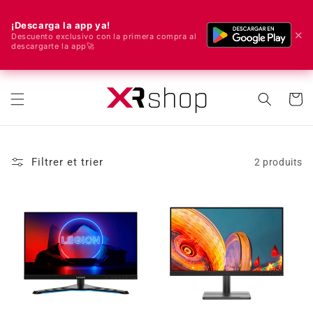
¡Descarga la app ya!
✕
Descuento exclusivo con la primera compra al
descargarte la app🚀
🌍 Nous livrons dans le monde entier ! 🚀📦
r et passer au contenu
Panier
Filtrer et trier
2 produits