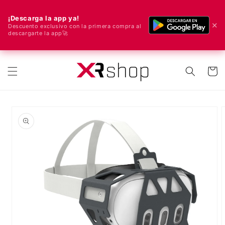
¡Descarga la app ya!
✕
Descuento exclusivo con la primera compra al
descargarte la app🚀
🌍 Nous livrons dans le monde entier ! 🚀📦
r et passer au contenu
Panier
ux informations produits