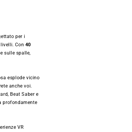
ettato per i
livelli. Con
40
e sulle spalle,
osa esplode vicino
rete anche voi.
ward, Beat Saber e
nza profondamente
sperienze VR