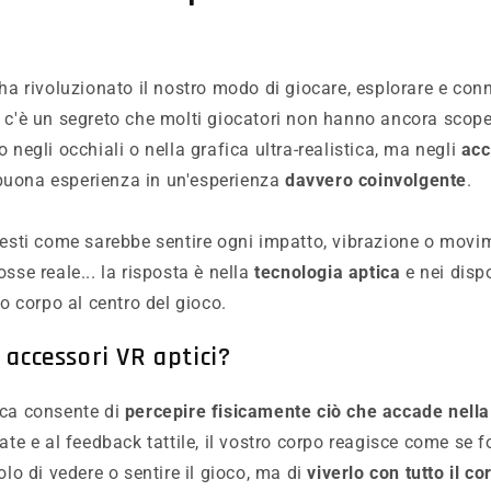
ha rivoluzionato il nostro modo di giocare, esplorare e conn
 c'è un segreto che molti giocatori non hanno ancora scope
 negli occhiali o nella grafica ultra-realistica, ma negli
acc
uona esperienza in un'esperienza
davvero coinvolgente
.
hiesti come sarebbe sentire ogni impatto, vibrazione o mov
sse reale... la risposta è nella
tecnologia aptica
e nei dispo
ro corpo al centro del gioco.
 accessori VR aptici?
ica consente di
percepire fisicamente ciò che accade nell
ate e al feedback tattile, il vostro corpo reagisce come se f
olo di vedere o sentire il gioco, ma di
viverlo con tutto il co