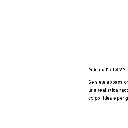
Pala de Pádel VR
Se siete appassion
una r
ealistica rac
colpo. Ideale per g