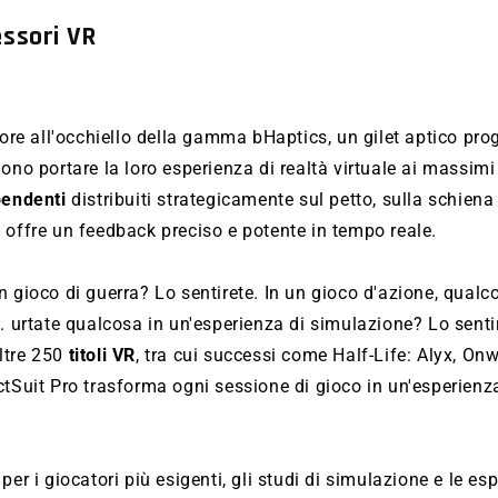
essori VR
fiore all'occhiello della gamma bHaptics, un gilet aptico prog
ono portare la loro esperienza di realtà virtuale ai massimi 
pendenti
distribuiti strategicamente sul petto, sulla schiena 
 offre un feedback preciso e potente in tempo reale.
n gioco di guerra? Lo sentirete. In un gioco d'azione, qualc
e. urtate qualcosa in un'esperienza di simulazione? Lo senti
ltre 250
titoli VR
, tra cui successi come Half-Life: Alyx, On
actSuit Pro trasforma ogni sessione di gioco in un'esperie
per i giocatori più esigenti, gli studi di simulazione e le e