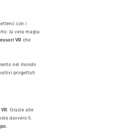
etterci con i
rto: la vera magia
essori VR
che
imento nel mondo
sitivi progettati
a VR
. Grazie alle
oste davvero lì.
rpo.