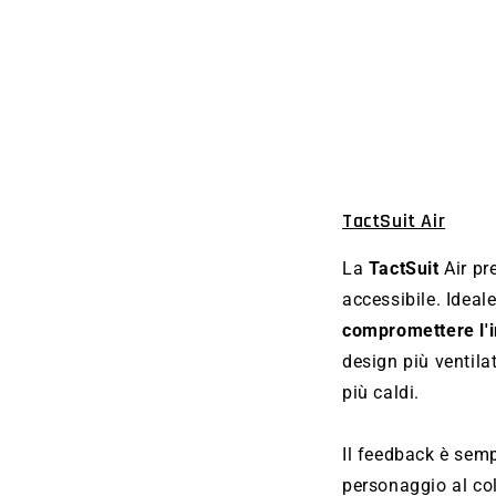
TactSuit Air
La
TactSuit
Air pr
accessibile. Ideal
compromettere l'
design più ventilat
più caldi.
Il feedback è sempr
personaggio al col