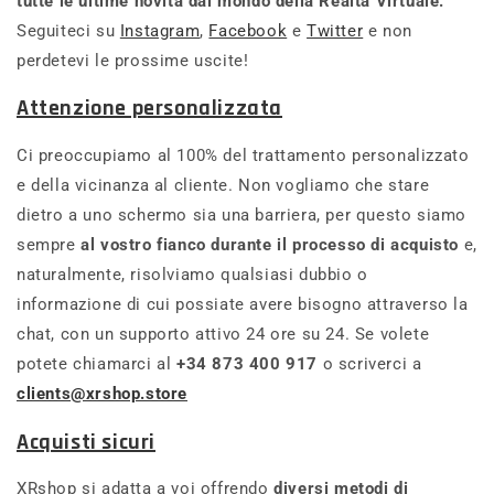
tutte le ultime novità dal mondo della Realtà Virtuale.
Seguiteci su
Instagram
,
Facebook
e
Twitter
e non
perdetevi le prossime uscite!
Attenzione personalizzata
Ci preoccupiamo al 100% del trattamento personalizzato
e della vicinanza al cliente. Non vogliamo che stare
dietro a uno schermo sia una barriera, per questo siamo
sempre
al vostro fianco durante il processo di acquisto
e,
naturalmente, risolviamo qualsiasi dubbio o
informazione di cui possiate avere bisogno attraverso la
chat, con un supporto attivo 24 ore su 24. Se volete
potete chiamarci al
+34 873 400 917
o scriverci a
clients@xrshop.store
Acquisti sicuri
XRshop si adatta a voi offrendo
diversi metodi di