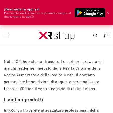
¡Descarga la app ya!
✕
Descuento exclusivo con la primera compra al
descargarte la app🚀
🌍 Spediamo in tutto il mondo! 🚀📦
rettamente ai contenuti
Carrell
Noi di XRshop siamo rivenditori e partner hardware dei
marchi leader nel mercato della Realtà Virtuale, della
Realtà Aumentata e della Realtà Mista. Il contatto
personale e le condizioni di acquisto personalizzate
fanno di XRshop il vostro negozio di realtà estesa.
I migliori prodotti
In XRshop troverete
attrezzature professionali della