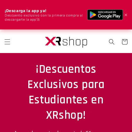
¡Descarga la app ya!
✕
Descuento exclusivo con la primera compra al
descargarte la app🚀
🌍 Spediamo in tutto il mondo! 🚀📦
rettamente ai contenuti
Carrell
¡Descuentos
Exclusivos para
Estudiantes en
XRshop!