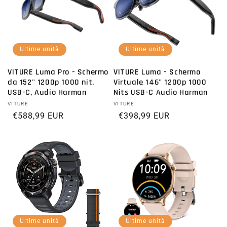
Ultime unità
Ultime unità
VITURE Luma Pro - Schermo
VITURE Luma - Schermo
da 152" 1200p 1000 nit,
Virtuale 146" 1200p 1000
USB-C, Audio Harman
Nits USB-C Audio Harman
Fornitore:
VITURE
Fornitore:
VITURE
Prezzo di listino
€588,99 EUR
Prezzo di listino
€398,99 EUR
Ultime unità
Ultime unità