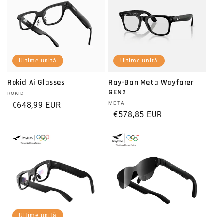
Ultime unità
Ultime unità
Rokid Ai Glasses
Ray-Ban Meta Wayfarer
GEN2
Fornitore:
ROKID
Prezzo di listino
€648,99 EUR
Fornitore:
META
Prezzo di listino
€578,85 EUR
Ultime unità