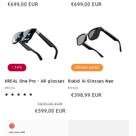
Prezzo di listino
€699,00 EUR
Prezzo di listino
€699,00 EUR
- 14%
Ultime unità
XREAL One Pro - AR glasses
Rokid AI Glasses Neo
Fornitore:
XREAL
Fornitore:
ROKID
Prezzo di listino
€398,99 EUR
Prezzo di listino
Prezzo scontato
€699,00 EUR
€599,00 EUR