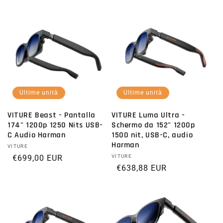
Ultime unità
Ultime unità
VITURE Beast - Pantalla
VITURE Luma Ultra -
174" 1200p 1250 Nits USB-
Schermo da 152" 1200p
C Audio Harman
1500 nit, USB-C, audio
Harman
Fornitore:
VITURE
Prezzo di listino
€699,00 EUR
Fornitore:
VITURE
Prezzo di listino
€638,88 EUR