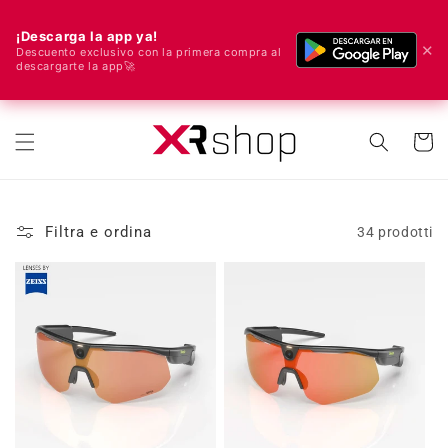
¡Descarga la app ya!
✕
Descuento exclusivo con la primera compra al
descargarte la app🚀
🌍 Spediamo in tutto il mondo! 🚀📦
rettamente ai contenuti
Carrell
Filtra e ordina
34 prodotti