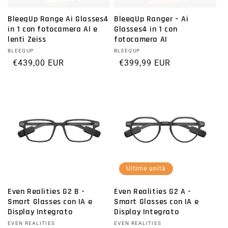
BleeqUp Range Ai Glasses4
BleeqUp Ranger – Ai
in 1 con fotocamera AI e
Glasses4 in 1 con
lenti Zeiss
fotocamera AI
Fornitore:
BLEEQUP
Fornitore:
BLEEQUP
Prezzo di listino
€439,00 EUR
Prezzo di listino
€399,99 EUR
Ultime unità
Even Realities G2 B -
Even Realities G2 A -
Smart Glasses con IA e
Smart Glasses con IA e
Display Integrato
Display Integrato
Fornitore:
EVEN REALITIES
Fornitore:
EVEN REALITIES