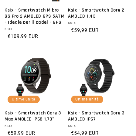
Ksix - Smartwatch Mibro
Ksix - Smartwatch Core 2
GS Pro 2 AMOLED GPS 5ATM
AMOLED 1.43
- Ideale per il padel - GPS
Fornitore:
KSIX
Fornitore:
KSIX
Prezzo di listino
€59,99 EUR
Prezzo di listino
€109,99 EUR
Ultime unità
Ultime unità
Ksix - Smartwatch Core 3
Ksix - Smartwatch Core 3
Max AMOLED IP68 1.73"
AMOLED IP67
Fornitore:
KSIX
Fornitore:
KSIX
Prezzo di listino
€59,99 EUR
Prezzo di listino
€54,99 EUR