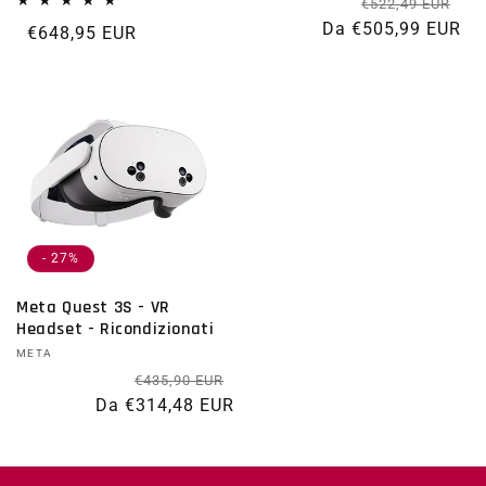
Pre
Pr
€522,49 EUR
Da €505,99 EUR
Prezzo di listino
€648,95 EUR
- 27%
Meta Quest 3S - VR
Headset - Ricondizionati
Fornitore:
META
Prezzo di listino
Prezzo scontato
€435,90 EUR
Da €314,48 EUR