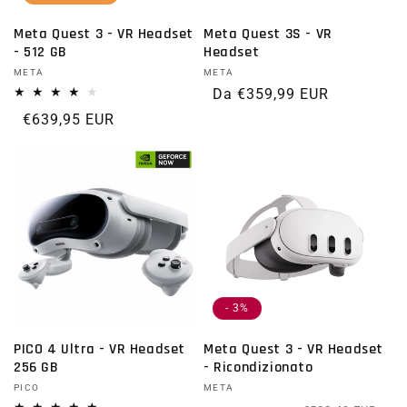
Meta Quest 3 - VR Headset
Meta Quest 3S - VR
- 512 GB
Headset
Fornitore:
META
Fornitore:
META
Prezzo di listino
Da €359,99 EUR
Prezzo di listino
€639,95 EUR
- 3%
PICO 4 Ultra - VR Headset
Meta Quest 3 - VR Headset
256 GB
- Ricondizionato
Fornitore:
PICO
Fornitore:
META