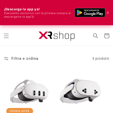
¡Descarga la app ya!
✕
Descuento exclusivo con la primera compra al
descargarte la app🚀
🌍 Spediamo in tutto il mondo! 🚀📦
rettamente ai contenuti
Carrell
Filtra e ordina
5 prodotti
Ultime unità