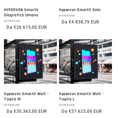
HYPERVSN SmartV
Hypervsn SmartV Solo
Olografico Umano
Fornitore:
HYPERVSN
Fornitore:
HYPERVSN
Prezzo di listino
Da €4.838,79 EUR
Prezzo di listino
Da €26.615,00 EUR
Hypervsn SmartV Wall -
Hypervsn SmartV Wall -
Taglia M
Taglia L
Fornitore:
HYPERVSN
Fornitore:
HYPERVSN
Prezzo di listino
Da €30.363,00 EUR
Prezzo di listino
Da €37.623,00 EUR