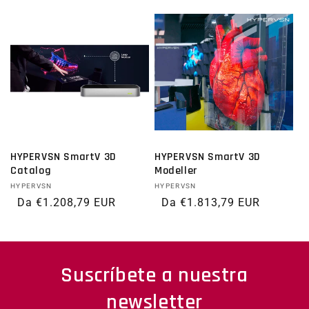
HYPERVSN SmartV 3D
HYPERVSN SmartV 3D
Catalog
Modeller
Fornitore:
HYPERVSN
Fornitore:
HYPERVSN
Prezzo di listino
Da €1.208,79 EUR
Prezzo di listino
Da €1.813,79 EUR
Suscríbete a nuestra
newsletter