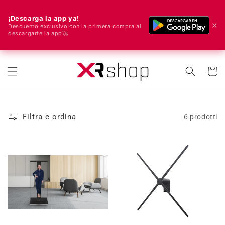
¡Descarga la app ya!
✕
Descuento exclusivo con la primera compra al
descargarte la app🚀
🌍 Spediamo in tutto il mondo! 🚀📦
rettamente ai contenuti
Carrell
Filtra e ordina
6 prodotti