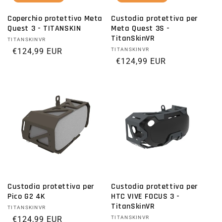
Coperchio protettivo Meta
Custodia protettiva per
Quest 3 - TITANSKIN
Meta Quest 3S -
TitanSkinVR
Fornitore:
TITANSKINVR
Prezzo di listino
€124,99 EUR
Fornitore:
TITANSKINVR
Prezzo di listino
€124,99 EUR
Custodia protettiva per
Custodia protettiva per
Pico G2 4K
HTC VIVE FOCUS 3 -
TitanSkinVR
Fornitore:
TITANSKINVR
Prezzo di listino
€124,99 EUR
Fornitore:
TITANSKINVR