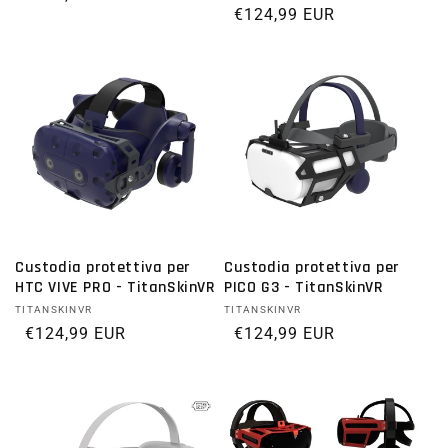
Prezzo di listino
€124,99 EUR
Custodia protettiva per
Custodia protettiva per
HTC VIVE PRO - TitanSkinVR
PICO G3 - TitanSkinVR
Fornitore:
TITANSKINVR
Fornitore:
TITANSKINVR
Prezzo di listino
€124,99 EUR
Prezzo di listino
€124,99 EUR